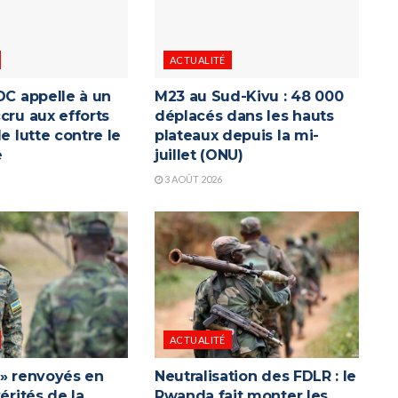
ACTUALITÉ
DC appelle à un
M23 au Sud-Kivu : 48 000
cru aux efforts
déplacés dans les hauts
de lutte contre le
plateaux depuis la mi-
e
juillet (ONU)
3 AOÛT 2026
ACTUALITÉ
 » renvoyés en
Neutralisation des FDLR : le
vérités de la
Rwanda fait monter les