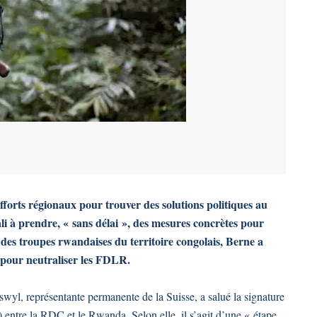
fforts régionaux pour trouver des solutions politiques au
li à prendre, « sans délai », des mesures concrètes pour
 des troupes rwandaises du territoire congolais, Berne a
s pour neutraliser les FDLR.
wyl, représentante permanente de la Suisse, a salué la signature
tre la RDC et le Rwanda. Selon elle, il s’agit d’une « étape