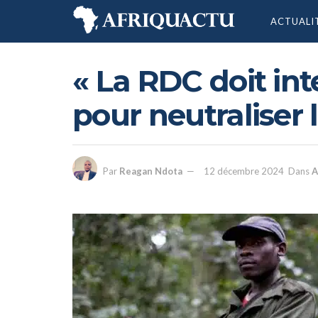
ACTUALI
« La RDC doit inte
pour neutraliser 
Par
Reagan Ndota
12 décembre 2024
Dans
A