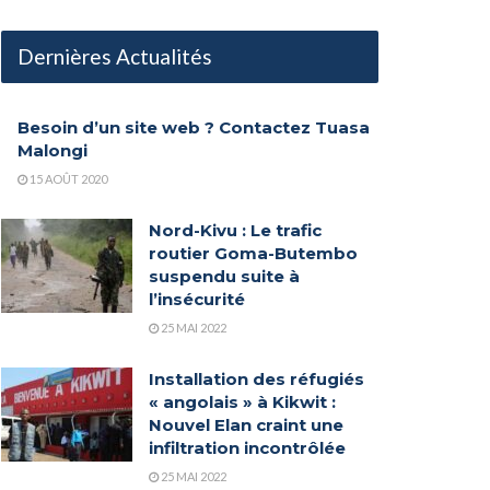
Dernières Actualités
Besoin d’un site web ? Contactez Tuasa
Malongi
15 AOÛT 2020
Nord-Kivu : Le trafic
routier Goma-Butembo
suspendu suite à
l’insécurité
25 MAI 2022
Installation des réfugiés
« angolais » à Kikwit :
Nouvel Elan craint une
infiltration incontrôlée
25 MAI 2022