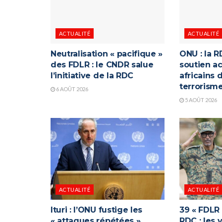
ACTUALITÉ
ACTUALITÉ
Neutralisation « pacifique »
ONU : la R
des FDLR : le CNDR salue
soutien ac
l’initiative de la RDC
africains 
terrorism
6 AOÛT 2026
5 AOÛT 2026
ACTUALITÉ
ACTUALITÉ
Ituri : l’ONU fustige les
39 « FDLR
« attaques répétées »
RDC : les 