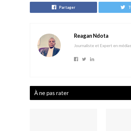
Partager
T
Reagan Ndota
Journaliste et Expert en média
À ne pas rater