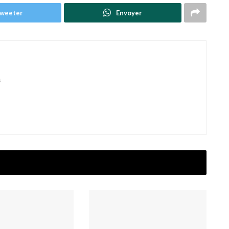
weeter
Envoyer
s