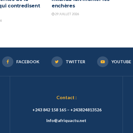
ui contredisent
enchères
a
29 JUILLET 2026
26
FACEBOOK
TWITTER
YOUTUBE
Contact :
+243 842 158 165 – +243824813526
Info@afriquactu.net