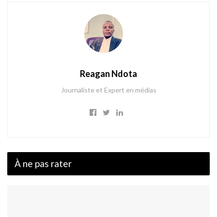
Reagan Ndota
Journaliste et Expert en médias
À ne pas rater