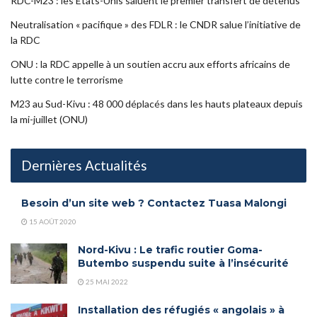
RDC-M23 : les Etats-Unis saluent le premier transfert de détenus
Neutralisation « pacifique » des FDLR : le CNDR salue l’initiative de
la RDC
ONU : la RDC appelle à un soutien accru aux efforts africains de
lutte contre le terrorisme
M23 au Sud-Kivu : 48 000 déplacés dans les hauts plateaux depuis
la mi-juillet (ONU)
Dernières Actualités
Besoin d’un site web ? Contactez Tuasa Malongi
15 AOÛT 2020
Nord-Kivu : Le trafic routier Goma-
Butembo suspendu suite à l’insécurité
25 MAI 2022
Installation des réfugiés « angolais » à