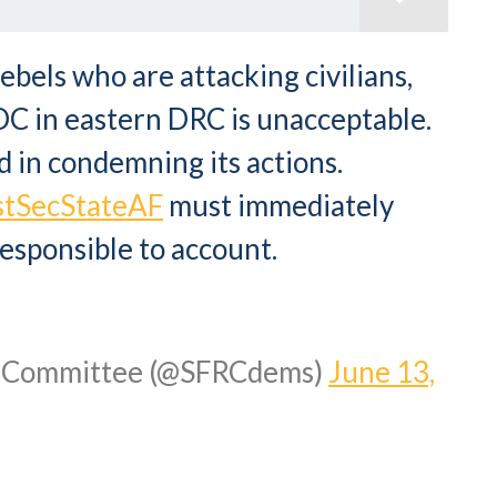
els who are attacking civilians,
C in eastern DRC is unacceptable.
 in condemning its actions.
tSecStateAF
must immediately
responsible to account.
ns Committee (@SFRCdems)
June 13,