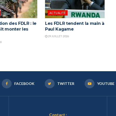
ACTUALITÉ
tion des FDLR : le
Les FDLR tendent la main à
it monter les
Paul Kagame
29 JUILLET 2026
26
FACEBOOK
TWITTER
YOUTUBE
Contact :