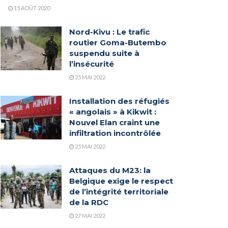
15 AOÛT 2020
Nord-Kivu : Le trafic
routier Goma-Butembo
suspendu suite à
l’insécurité
25 MAI 2022
Installation des réfugiés
« angolais » à Kikwit :
Nouvel Elan craint une
infiltration incontrôlée
25 MAI 2022
Attaques du M23: la
Belgique exige le respect
de l’intégrité territoriale
de la RDC
27 MAI 2022