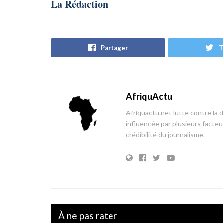
La Rédaction
Partager
T
AfriquActu
Afriquactu.net lutte contre la 
influencée par plusieurs facteur
crédibilité du journalisme.
À ne pas rater