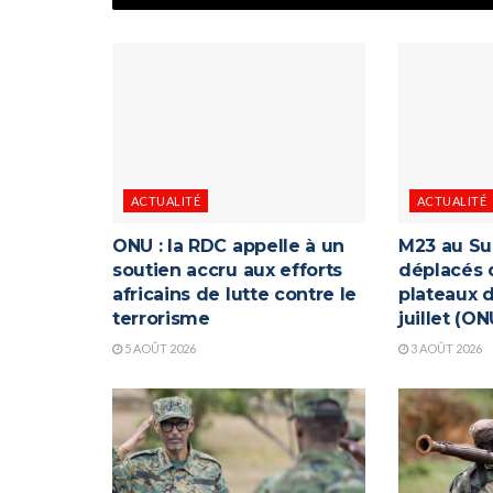
ACTUALITÉ
ACTUALITÉ
ONU : la RDC appelle à un
M23 au Su
soutien accru aux efforts
déplacés 
africains de lutte contre le
plateaux d
terrorisme
juillet (ON
5 AOÛT 2026
3 AOÛT 2026