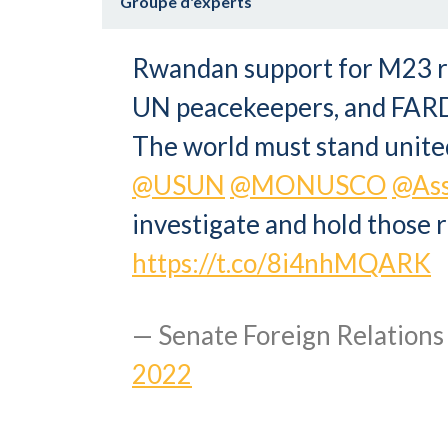
Groupe d'experts
Rwandan support for M23 reb
UN peacekeepers, and FARD
The world must stand united
@USUN
@MONUSCO
@Ass
investigate and hold those 
https://t.co/8i4nhMQARK
— Senate Foreign Relatio
2022