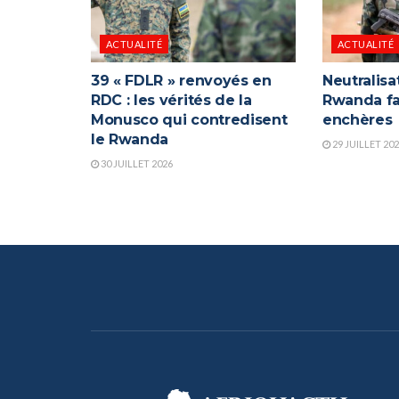
ACTUALITÉ
ACTUALITÉ
39 « FDLR » renvoyés en
Neutralisa
RDC : les vérités de la
Rwanda fa
Monusco qui contredisent
enchères
le Rwanda
29 JUILLET 20
30 JUILLET 2026