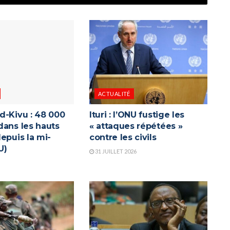
ACTUALITÉ
d-Kivu : 48 000
Ituri : l’ONU fustige les
dans les hauts
« attaques répétées »
epuis la mi-
contre les civils
U)
31 JUILLET 2026