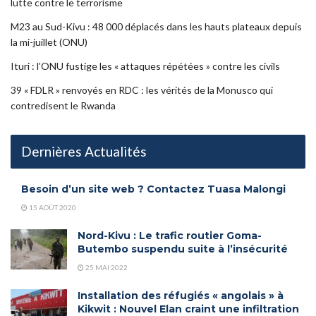
lutte contre le terrorisme
M23 au Sud-Kivu : 48 000 déplacés dans les hauts plateaux depuis
la mi-juillet (ONU)
Ituri : l’ONU fustige les « attaques répétées » contre les civils
39 « FDLR » renvoyés en RDC : les vérités de la Monusco qui
contredisent le Rwanda
Dernières Actualités
Besoin d’un site web ? Contactez Tuasa Malongi
15 AOÛT 2020
Nord-Kivu : Le trafic routier Goma-
Butembo suspendu suite à l’insécurité
25 MAI 2022
Installation des réfugiés « angolais » à
Kikwit : Nouvel Elan craint une infiltration