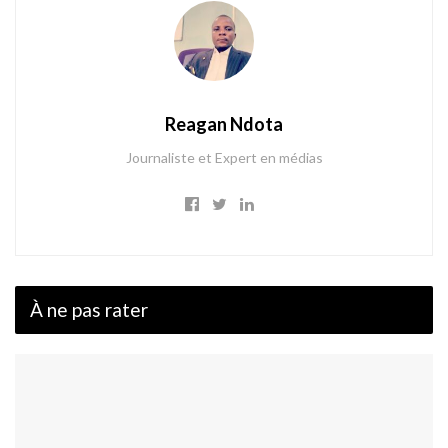
Reagan Ndota
Journaliste et Expert en médias
À ne pas rater