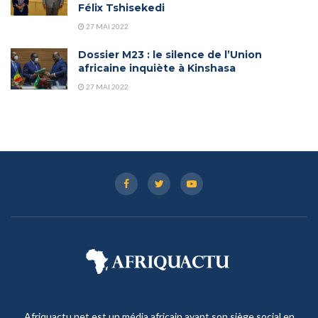
Félix Tshisekedi
27 MAI 2022
Dossier M23 : le silence de l’Union
africaine inquiète à Kinshasa
27 MAI 2022
Afriquactu.net est un média africain ayant son siège social en