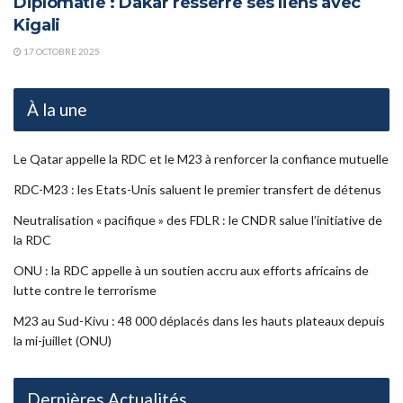
Diplomatie : Dakar resserre ses liens avec
Kigali
17 OCTOBRE 2025
À la une
Le Qatar appelle la RDC et le M23 à renforcer la confiance mutuelle
RDC-M23 : les Etats-Unis saluent le premier transfert de détenus
Neutralisation « pacifique » des FDLR : le CNDR salue l’initiative de
la RDC
ONU : la RDC appelle à un soutien accru aux efforts africains de
lutte contre le terrorisme
M23 au Sud-Kivu : 48 000 déplacés dans les hauts plateaux depuis
la mi-juillet (ONU)
Dernières Actualités