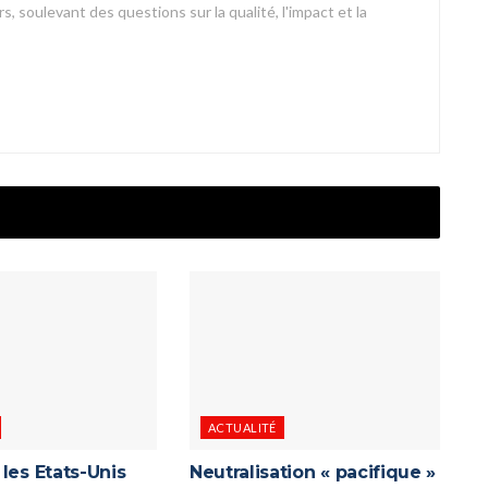
s, soulevant des questions sur la qualité, l'impact et la
ACTUALITÉ
les Etats-Unis
Neutralisation « pacifique »