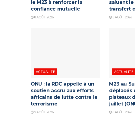
le M23 à renforcer la
saluent le
confiance mutuelle
transfert
8 AOÛT 2026
8 AOÛT 2026
ACTUALITÉ
ACTUALITÉ
ONU : la RDC appelle à un
M23 au Su
soutien accru aux efforts
déplacés 
africains de lutte contre le
plateaux d
terrorisme
juillet (ON
5 AOÛT 2026
3 AOÛT 2026