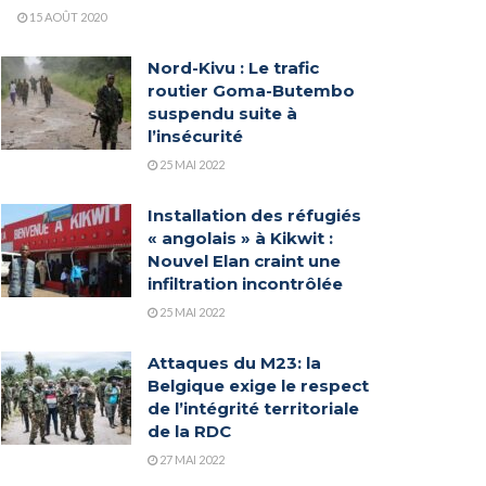
15 AOÛT 2020
Nord-Kivu : Le trafic
routier Goma-Butembo
suspendu suite à
l’insécurité
25 MAI 2022
Installation des réfugiés
« angolais » à Kikwit :
Nouvel Elan craint une
infiltration incontrôlée
25 MAI 2022
Attaques du M23: la
Belgique exige le respect
de l’intégrité territoriale
de la RDC
27 MAI 2022