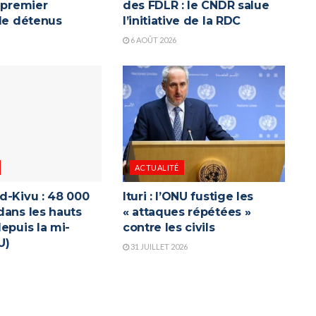
 premier
des FDLR : le CNDR salue
 de détenus
l’initiative de la RDC
6 AOÛT 2026
ACTUALITÉ
d-Kivu : 48 000
Ituri : l’ONU fustige les
dans les hauts
« attaques répétées »
epuis la mi-
contre les civils
U)
31 JUILLET 2026