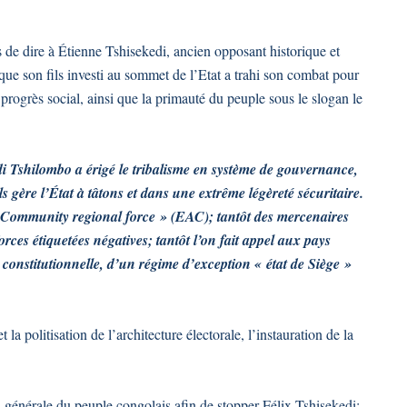
s de dire à Étienne Tshisekedi, ancien opposant historique et
 que son fils investi au sommet de l’Etat a trahi son combat pour
 progrès social, ainsi que la primauté du peuple sous le slogan le
edi Tshilombo a érigé le tribalisme en système de gouvernance,
 gère l’État à tâtons et dans une extrême légèreté sécuritaire.
an Community regional force » (EAC); tantôt des mercenaires
orces étiquetées négatives; tantôt l’on fait appel aux pays
 constitutionnelle, d’un régime d’exception « état de Siège »
la politisation de l’architecture électorale, l’instauration de la
on générale du peuple congolais afin de stopper Félix Tshisekedi;