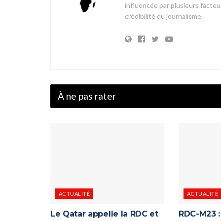
influencée par plusieurs facteur
crédibilité du journalisme.
À ne pas rater
ACTUALITÉ
ACTUALITÉ
Le Qatar appelle la RDC et
RDC-M23 : 