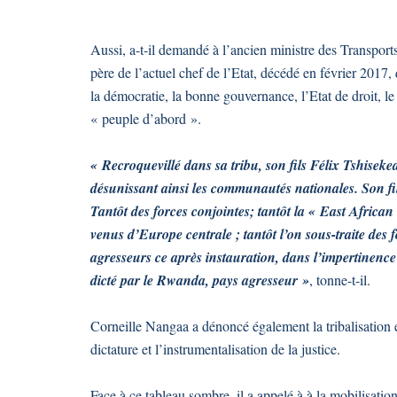
Aussi, a-t-il demandé à l’ancien ministre des Transport
père de l’actuel chef de l’Etat, décédé en février 2017,
la démocratie, la bonne gouvernance, l’Etat de droit, le
« peuple d’abord ».
« Recroquevillé dans sa tribu, son fils Félix Tshisek
désunissant ainsi les communautés nationales. Son fils
Tantôt des forces conjointes; tantôt la « East Afric
venus d’Europe centrale ; tantôt l’on sous-traite des f
agresseurs ce après instauration, dans l’impertinence
dicté par le Rwanda, pays agresseur »
, tonne-t-il.
Corneille Nangaa a dénoncé également la tribalisation et 
dictature et l’instrumentalisation de la justice.
Face à ce tableau sombre, il a appelé à à la mobilisati