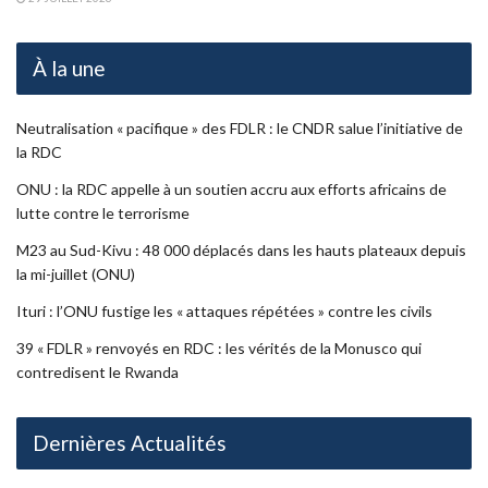
À la une
Neutralisation « pacifique » des FDLR : le CNDR salue l’initiative de
la RDC
ONU : la RDC appelle à un soutien accru aux efforts africains de
lutte contre le terrorisme
M23 au Sud-Kivu : 48 000 déplacés dans les hauts plateaux depuis
la mi-juillet (ONU)
Ituri : l’ONU fustige les « attaques répétées » contre les civils
39 « FDLR » renvoyés en RDC : les vérités de la Monusco qui
contredisent le Rwanda
Dernières Actualités