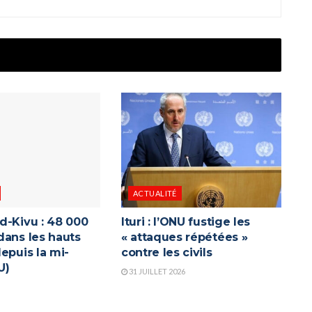
ACTUALITÉ
d-Kivu : 48 000
Ituri : l’ONU fustige les
dans les hauts
« attaques répétées »
epuis la mi-
contre les civils
U)
31 JUILLET 2026