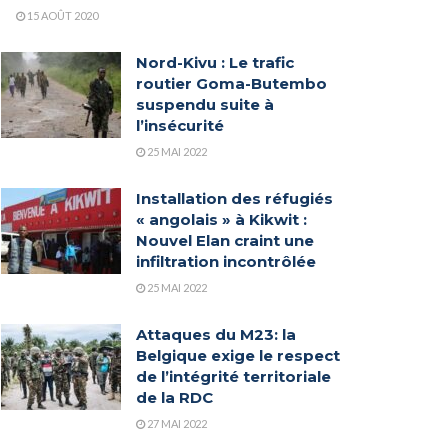
15 AOÛT 2020
Nord-Kivu : Le trafic
routier Goma-Butembo
suspendu suite à
l’insécurité
25 MAI 2022
Installation des réfugiés
« angolais » à Kikwit :
Nouvel Elan craint une
infiltration incontrôlée
25 MAI 2022
Attaques du M23: la
Belgique exige le respect
de l’intégrité territoriale
de la RDC
27 MAI 2022