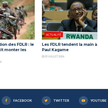
ACTUALITÉ
tion des FDLR : le
Les FDLR tendent la main à
it monter les
Paul Kagame
29 JUILLET 2026
26
FACEBOOK
TWITTER
YOUTUBE