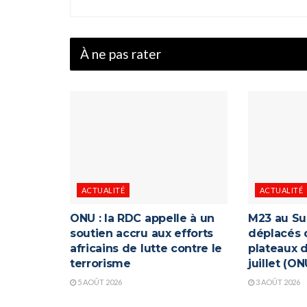
À ne pas rater
ACTUALITÉ
ACTUALITÉ
ONU : la RDC appelle à un
M23 au Su
soutien accru aux efforts
déplacés 
africains de lutte contre le
plateaux d
terrorisme
juillet (ON
5 AOÛT 2026
3 AOÛT 2026