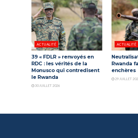
ACTUALITÉ
ACTUALITÉ
39 « FDLR » renvoyés en
Neutralisa
RDC : les vérités de la
Rwanda fa
Monusco qui contredisent
enchères
le Rwanda
29 JUILLET 20
30 JUILLET 2026