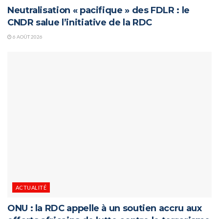
Neutralisation « pacifique » des FDLR : le
CNDR salue l’initiative de la RDC
6 AOÛT 2026
ACTUALITÉ
ONU : la RDC appelle à un soutien accru aux