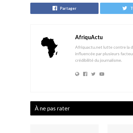
Partager
T
AfriquActu
Afriquactu.net lutte contre la 
influencée par plusieurs facteur
crédibilité du journalisme.
À ne pas rater