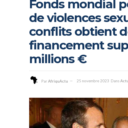
Fonds mondial po
de violences sexu
conflits obtient 
financement sup
millions €
Par
AfriquActu
25 novembre 2023
Dans
Actu