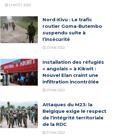
15 AOÛT 2020
Nord-Kivu : Le trafic
routier Goma-Butembo
suspendu suite à
l’insécurité
25 MAI 2022
Installation des réfugiés
« angolais » à Kikwit :
Nouvel Elan craint une
infiltration incontrôlée
25 MAI 2022
Attaques du M23: la
Belgique exige le respect
de l’intégrité territoriale
de la RDC
27 MAI 2022