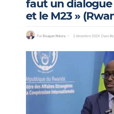
faut un dialogue 
et le M23 » (Rwa
Par
Reagan Ndota
2 décembre 2024
Dans
Ac