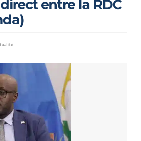
direct entre la RDC
nda)
tualité