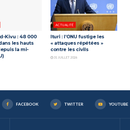
ACTUALITÉ
d-Kivu : 48 000
Ituri : l’ONU fustige les
dans les hauts
« attaques répétées »
epuis la mi-
contre les civils
U)
31 JUILLET 2026
FACEBOOK
TWITTER
YOUTUBE