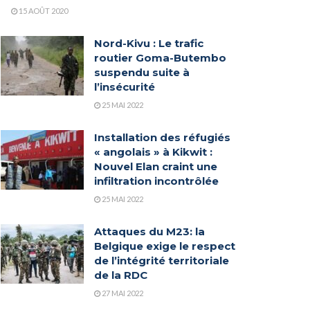
15 AOÛT 2020
Nord-Kivu : Le trafic
routier Goma-Butembo
suspendu suite à
l’insécurité
25 MAI 2022
Installation des réfugiés
« angolais » à Kikwit :
Nouvel Elan craint une
infiltration incontrôlée
25 MAI 2022
Attaques du M23: la
Belgique exige le respect
de l’intégrité territoriale
de la RDC
27 MAI 2022