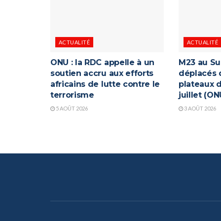
ACTUALITÉ
ACTUALITÉ
ONU : la RDC appelle à un
M23 au Su
soutien accru aux efforts
déplacés 
africains de lutte contre le
plateaux d
terrorisme
juillet (ON
5 AOÛT 2026
3 AOÛT 2026