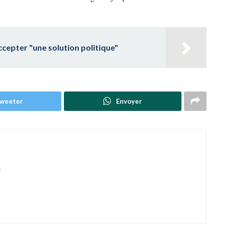
ccepter "une solution politique"
weeter
Envoyer
s