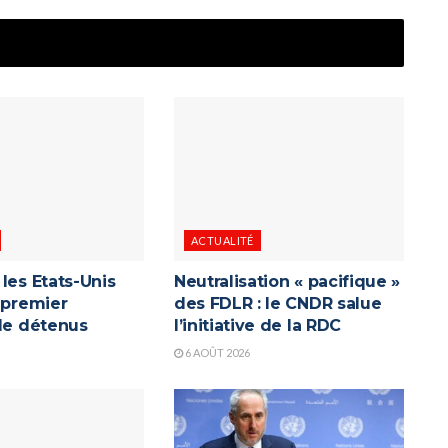
ACTUALITÉ
les Etats-Unis
Neutralisation « pacifique »
 premier
des FDLR : le CNDR salue
 de détenus
l’initiative de la RDC
6 AOÛT 2026