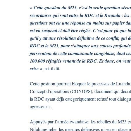
« Cette question du M23, c’est la seule question sécurit
sécuritaires qui sont entre la RDC et le Rwanda : le
questions ont eu une réponse au moins sur papier d
est en suspend et doit être réglée. C’est pour ça que 
qu’il y ait une résolution définitive de ce conflit, qu
RDC et le M23, pour s’attaquer aux causes profondes de
persécution de cette communauté congolaise, dont c
100.000 réfugiés venant de la RDC. Et donc, on veut qu
crise »
, a-t-il dit.
Cette position pourrait bloquer le processus de Luanda,
Concept d’opérations (CONOPS), document qui décrit l
la RDC ayant déjà catégoriquement refusé tout dialogu
agresseur ».
Appuyés par l’armée rwandaise, les rebelles du M23 co
Nduhungirehe, les mesures défensives mises en place pa