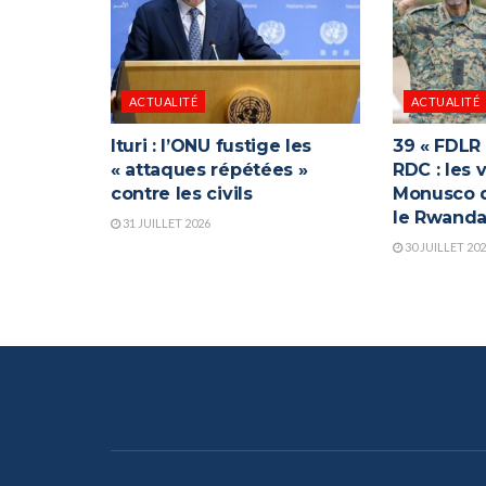
ACTUALITÉ
ACTUALITÉ
Ituri : l’ONU fustige les
39 « FDLR
« attaques répétées »
RDC : les 
contre les civils
Monusco q
le Rwand
31 JUILLET 2026
30 JUILLET 20