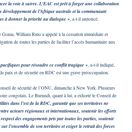
cer la voie à suivre. L’EAC est prêt à forger une collaboration
de développement de l’Afrique australe et la communauté
es à donner la priorité au dialogue »
, a-t-il annoncé.
de Goma, William Ruto a appelé à la cessation immédiate et
bligation de toutes les parties de faciliter l’accès humanitaire aux
pacifiques pour résoudre ce conflit tragique »
, a-t-il indiqué,
n de paix et de sécurité en RDC est une grave préoccupation.
Conseil de sécurité de l’ONU, dimanche à New York. Plusieurs
itoire congolais. Le Burundi, quant à lui, a exhorté le Conseil de
lités dans l’est de la RDC, garantir que ses territoires ne
ntre acteurs régionaux et internationaux, soutenir les efforts
respect des engagements pris par toutes les parties, soutenir
 sur l’ensemble de son territoire et exiger le retrait des forces