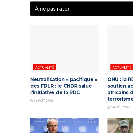
À ne pas rater
ACTUALITÉ
ACTUALITÉ
Neutralisation « pacifique »
ONU : la R
des FDLR : le CNDR salue
soutien ac
l’initiative de la RDC
africains 
terrorism
6 AOÛT 2026
5 AOÛT 2026