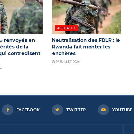
ACTUALITÉ
 » renvoyés en
Neutralisation des FDLR : le
vérités de la
Rwanda fait monter les
ui contredisent
enchères
a
29 JUILLET 2026
26
FACEBOOK
TWITTER
YOUTUBE