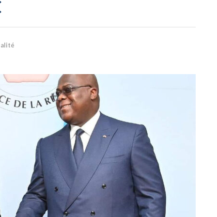
C
alité