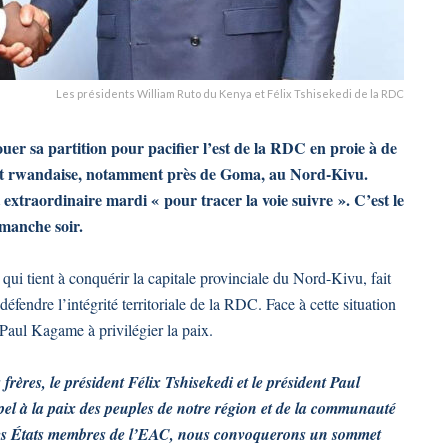
Les présidents William Ruto du Kenya et Félix Tshisekedi de la RDC
er sa partition pour pacifier l’est de la RDC en proie à de
e et rwandaise, notamment près de Goma, au Nord-Kivu.
extraordinaire mardi « pour tracer la voie suivre ». C’est le
manche soir.
ui tient à conquérir la capitale provinciale du Nord-Kivu, fait
éfendre l’intégrité territoriale de la RDC. Face à cette situation
Paul Kagame à privilégier la paix.
frères, le président Félix Tshisekedi et le président Paul
ppel à la paix des peuples de notre région et de la communauté
t des États membres de l’EAC, nous convoquerons un sommet