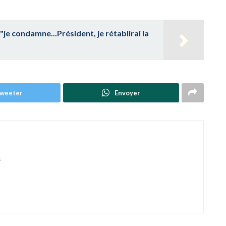
 "je condamne...Président, je rétablirai la
weeter
Envoyer
s