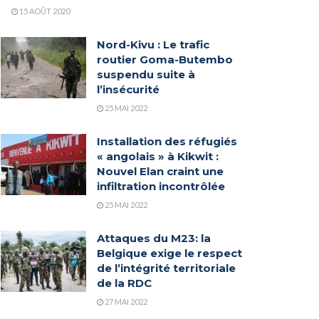
15 AOÛT 2020
Nord-Kivu : Le trafic
routier Goma-Butembo
suspendu suite à
l’insécurité
25 MAI 2022
Installation des réfugiés
« angolais » à Kikwit :
Nouvel Elan craint une
infiltration incontrôlée
25 MAI 2022
Attaques du M23: la
Belgique exige le respect
de l’intégrité territoriale
de la RDC
27 MAI 2022