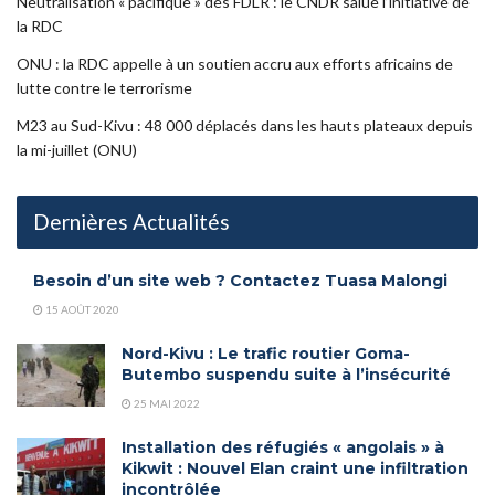
Neutralisation « pacifique » des FDLR : le CNDR salue l’initiative de
la RDC
ONU : la RDC appelle à un soutien accru aux efforts africains de
lutte contre le terrorisme
M23 au Sud-Kivu : 48 000 déplacés dans les hauts plateaux depuis
la mi-juillet (ONU)
Dernières Actualités
Besoin d’un site web ? Contactez Tuasa Malongi
15 AOÛT 2020
Nord-Kivu : Le trafic routier Goma-
Butembo suspendu suite à l’insécurité
25 MAI 2022
Installation des réfugiés « angolais » à
Kikwit : Nouvel Elan craint une infiltration
incontrôlée