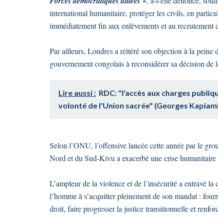
Forces démocratiques alliées »
, a-t-elle dénoncé, souli
international humanitaire, protéger les civils, en particul
immédiatement fin aux enlèvements et au recrutement d
Par ailleurs, Londres a réitéré son objection à la peine 
gouvernement congolais à reconsidérer sa décision de le
Lire aussi :
RDC: "l'accès aux charges publiqu
volonté de l'Union sacrée" (Georges Kapiam
Selon l’ONU, l’offensive lancée cette année par le g
Nord et du Sud-Kivu a exacerbé une crise humanitaire e
L’ampleur de la violence et de l’insécurité a entravé l
l’homme à s’acquitter pleinement de son mandat : fourni
droit, faire progresser la justice transitionnelle et renfo