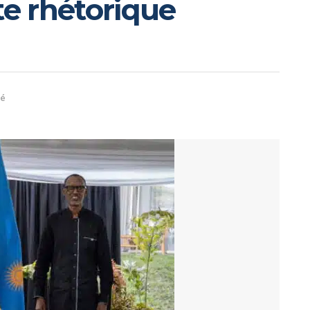
te rhétorique
té