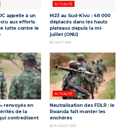
ACTUALITÉ
DC appelle à un
M23 au Sud-Kivu : 48 000
cru aux efforts
déplacés dans les hauts
de lutte contre le
plateaux depuis la mi-
e
juillet (ONU)
3 AOÛT 2026
ACTUALITÉ
 » renvoyés en
Neutralisation des FDLR : le
vérités de la
Rwanda fait monter les
ui contredisent
enchères
a
29 JUILLET 2026