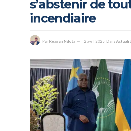
s’abstenir de tou
incendiaire
Par
Reagan Ndota
2 avril 2025
Dans
Actuali