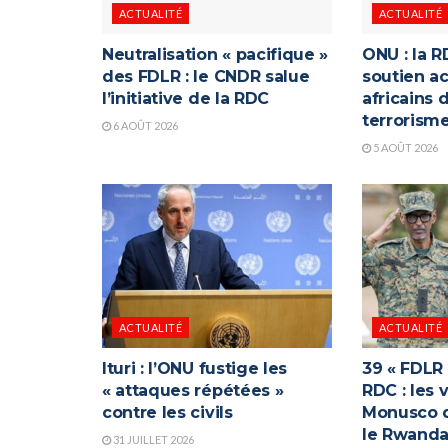
ACTUALITÉ
ACTUALITÉ
Neutralisation « pacifique »
ONU : la R
des FDLR : le CNDR salue
soutien ac
l’initiative de la RDC
africains 
terrorism
6 AOÛT 2026
5 AOÛT 2026
ACTUALITÉ
ACTUALITÉ
Ituri : l’ONU fustige les
39 « FDLR
« attaques répétées »
RDC : les 
contre les civils
Monusco q
le Rwand
31 JUILLET 2026