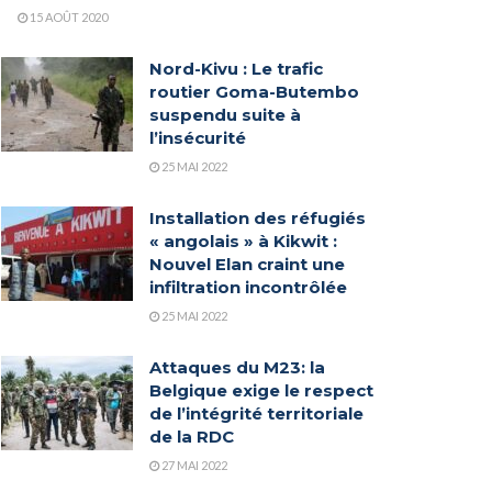
15 AOÛT 2020
Nord-Kivu : Le trafic
routier Goma-Butembo
suspendu suite à
l’insécurité
25 MAI 2022
Installation des réfugiés
« angolais » à Kikwit :
Nouvel Elan craint une
infiltration incontrôlée
25 MAI 2022
Attaques du M23: la
Belgique exige le respect
de l’intégrité territoriale
de la RDC
27 MAI 2022