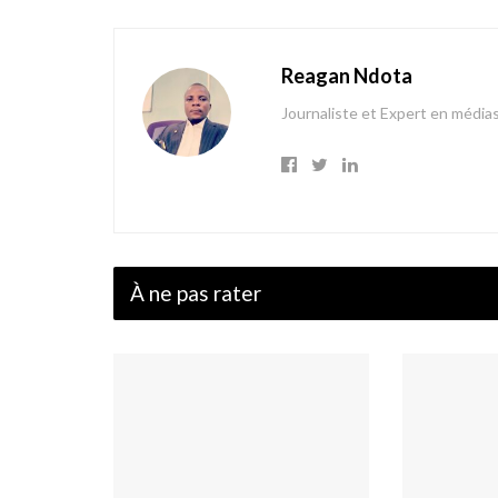
Reagan Ndota
Journaliste et Expert en média
À ne pas rater