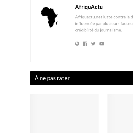
AfriquActu
Afriquactu.net lutte contre la 
influencée par plusieurs facteur
crédibilité du journalisme.
À ne pas rater