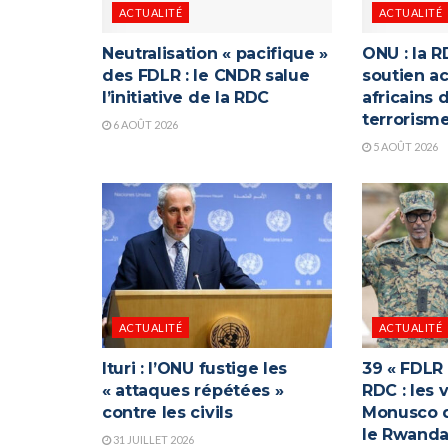
ACTUALITÉ
ACTUALITÉ
Neutralisation « pacifique »
ONU : la R
des FDLR : le CNDR salue
soutien ac
l’initiative de la RDC
africains 
terrorism
6 AOÛT 2026
5 AOÛT 2026
ACTUALITÉ
ACTUALITÉ
Ituri : l’ONU fustige les
39 « FDLR
« attaques répétées »
RDC : les 
contre les civils
Monusco q
le Rwand
31 JUILLET 2026