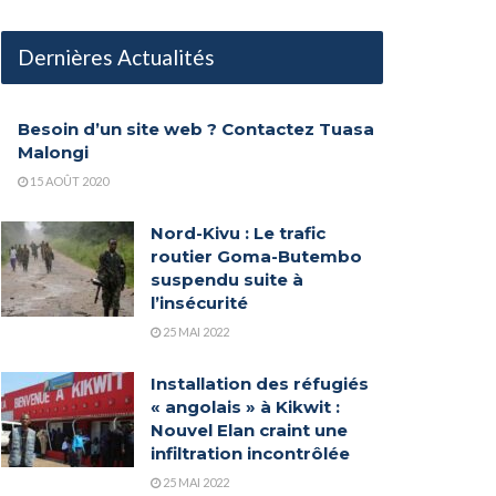
Dernières Actualités
Besoin d’un site web ? Contactez Tuasa
Malongi
15 AOÛT 2020
Nord-Kivu : Le trafic
routier Goma-Butembo
suspendu suite à
l’insécurité
25 MAI 2022
Installation des réfugiés
« angolais » à Kikwit :
Nouvel Elan craint une
infiltration incontrôlée
25 MAI 2022