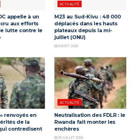
ACTUALITÉ
DC appelle à un
M23 au Sud-Kivu : 48 000
cru aux efforts
déplacés dans les hauts
de lutte contre le
plateaux depuis la mi-
e
juillet (ONU)
3 AOÛT 2026
ACTUALITÉ
 » renvoyés en
Neutralisation des FDLR : le
vérités de la
Rwanda fait monter les
ui contredisent
enchères
a
29 JUILLET 2026