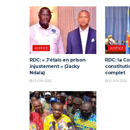
JUSTICE
JUSTICE
RDC: « J’étais en prison
RDC: la Co
injustement » (Jacky
constituti
Ndala)
complet
19 JUIN 2022
15 JUIN 2022