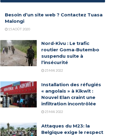
Besoin d’un site web ? Contactez Tuasa
Malongi
15 AOÛT 2020
Nord-Kivu : Le trafic
routier Goma-Butembo
suspendu suite à
l’insécurité
25 MAI 2022
Installation des réfugiés
« angolais » à Kikwit :
Nouvel Elan craint une
infiltration incontrôlée
25 MAI 2022
Attaques du M23: la
Belgique exige le respect