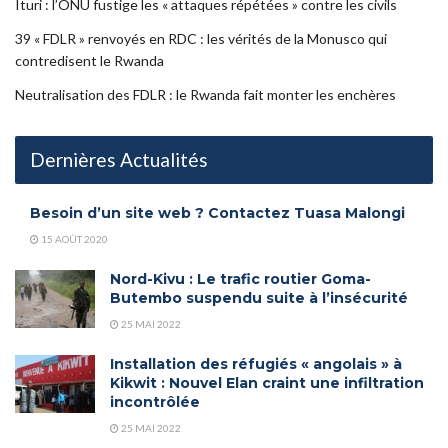
Ituri : l’ONU fustige les « attaques répétées » contre les civils
39 « FDLR » renvoyés en RDC : les vérités de la Monusco qui
contredisent le Rwanda
Neutralisation des FDLR : le Rwanda fait monter les enchères
Dernières Actualités
Besoin d’un site web ? Contactez Tuasa Malongi
15 AOÛT 2020
Nord-Kivu : Le trafic routier Goma-
Butembo suspendu suite à l’insécurité
25 MAI 2022
Installation des réfugiés « angolais » à
Kikwit : Nouvel Elan craint une infiltration
incontrôlée
25 MAI 2022