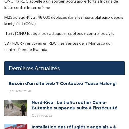
ONU : la RDC appelle à un soutien accru aux efforts africains de
lutte contre le terrorisme
M23 au Sud-Kivu : 48 000 déplacés dans les hauts plateaux depuis
la mi-juillet (ONU)
Ituri : l’ONU fustige les « attaques répétées » contre les civils
39 « FDLR » renvoyés en RDC : les vérités de la Monusco qui
contredisent le Rwanda
Dernières Actualités
Besoin d’un site web ? Contactez Tuasa Malongi
15 AOÛT 2020
Nord-Kivu : Le trafic routier Goma-
Butembo suspendu suite à l’insécurité
25 MAI 2022
Installation des réfugiés « angolais » à