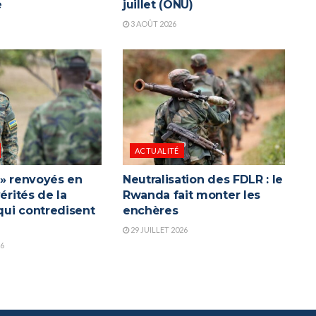
e
juillet (ONU)
3 AOÛT 2026
ACTUALITÉ
 » renvoyés en
Neutralisation des FDLR : le
vérités de la
Rwanda fait monter les
ui contredisent
enchères
a
29 JUILLET 2026
26