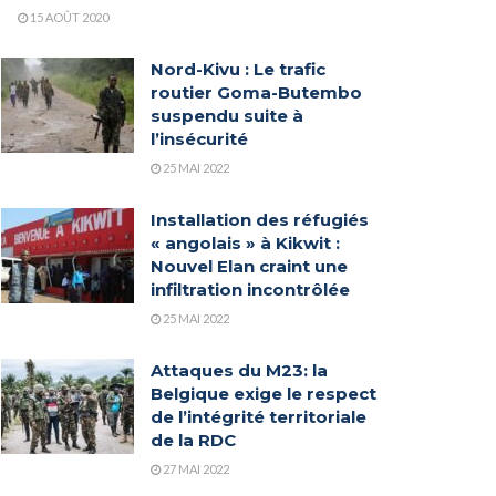
15 AOÛT 2020
Nord-Kivu : Le trafic
routier Goma-Butembo
suspendu suite à
l’insécurité
25 MAI 2022
Installation des réfugiés
« angolais » à Kikwit :
Nouvel Elan craint une
infiltration incontrôlée
25 MAI 2022
Attaques du M23: la
Belgique exige le respect
de l’intégrité territoriale
de la RDC
27 MAI 2022