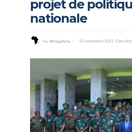
projet de politiq
nationale
Par
AfriquActu
10 septembre 2022
Dans
Act