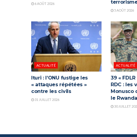
terrorism
6 AOÛT 2026
5 AOÛT 2026
ACTUALITÉ
ACTUALITÉ
Ituri : l’ONU fustige les
39 « FDLR
« attaques répétées »
RDC : les 
contre les civils
Monusco q
le Rwand
31 JUILLET 2026
30 JUILLET 20