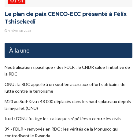
NATION
Le plan de paix CENCO-ECC présenté à Félix
Tshisekedi
4 FÉVRIER 2025
À la une
Neutralisation « pacifique » des FDLR : le CNDR salue l’initiative de
la RDC
ONU : la RDC appelle à un soutien accru aux efforts africains de
lutte contre le terrorisme
M23 au Sud-Kivu : 48 000 déplacés dans les hauts plateaux depuis
la mi-juillet (ONU)
Ituri : l’ONU fustige les « attaques répétées » contre les civils
39 « FDLR » renvoyés en RDC : les vérités de la Monusco qui
contredisent le Rwanda