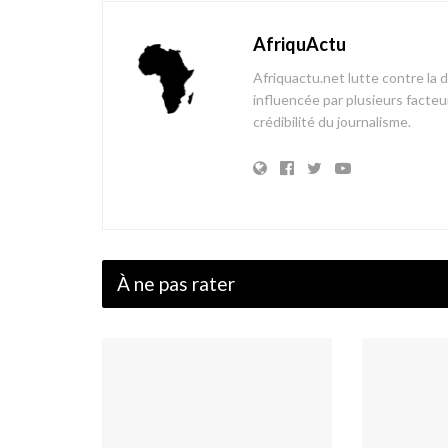
AfriquActu
Afriquactu.net lutte contre la 
influencée par plusieurs facteur
crédibilité du journalisme.
À ne pas rater