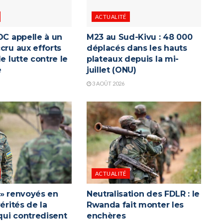
ACTUALITÉ
DC appelle à un
M23 au Sud-Kivu : 48 000
cru aux efforts
déplacés dans les hauts
de lutte contre le
plateaux depuis la mi-
e
juillet (ONU)
3 AOÛT 2026
ACTUALITÉ
 » renvoyés en
Neutralisation des FDLR : le
vérités de la
Rwanda fait monter les
ui contredisent
enchères