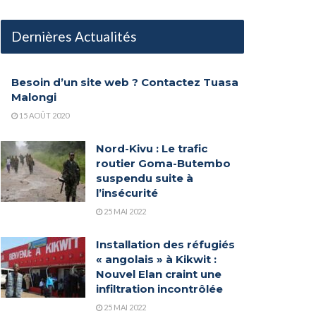
Dernières Actualités
Besoin d’un site web ? Contactez Tuasa
Malongi
15 AOÛT 2020
Nord-Kivu : Le trafic
routier Goma-Butembo
suspendu suite à
l’insécurité
25 MAI 2022
Installation des réfugiés
« angolais » à Kikwit :
Nouvel Elan craint une
infiltration incontrôlée
25 MAI 2022