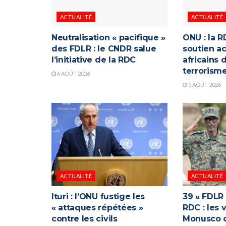
ACTUALITÉ
ACTUALITÉ
Neutralisation « pacifique »
ONU : la R
des FDLR : le CNDR salue
soutien ac
l’initiative de la RDC
africains 
terrorism
6 AOÛT 2026
5 AOÛT 2026
ACTUALITÉ
ACTUALITÉ
Ituri : l’ONU fustige les
39 « FDLR
« attaques répétées »
RDC : les 
contre les civils
Monusco q