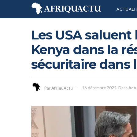
ACTUALI
Les USA saluent 
Kenya dans la rés
sécuritaire dans 
Par
AfriquActu
16 décembre 2022
Dans
Actu