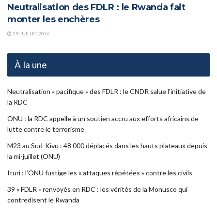
Neutralisation des FDLR : le Rwanda fait
monter les enchères
29 JUILLET 2026
À la une
Neutralisation « pacifique » des FDLR : le CNDR salue l’initiative de
la RDC
ONU : la RDC appelle à un soutien accru aux efforts africains de
lutte contre le terrorisme
M23 au Sud-Kivu : 48 000 déplacés dans les hauts plateaux depuis
la mi-juillet (ONU)
Ituri : l’ONU fustige les « attaques répétées » contre les civils
39 « FDLR » renvoyés en RDC : les vérités de la Monusco qui
contredisent le Rwanda