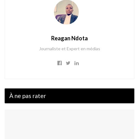
Reagan Ndota
Journaliste et Expert en médias
À ne pas rater