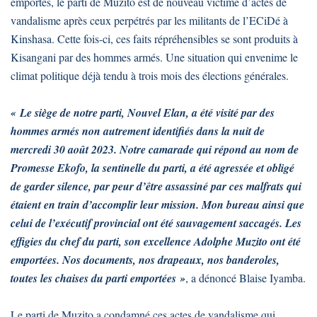
emportés, le parti de Muzito est de nouveau victime d’actes de
vandalisme après ceux perpétrés par les militants de l’ECiDé à
Kinshasa. Cette fois-ci, ces faits répréhensibles se sont produits à
Kisangani par des hommes armés. Une situation qui envenime le
climat politique déjà tendu à trois mois des élections générales.
« Le siège de notre parti, Nouvel Elan, a été visité par des
hommes armés non autrement identifiés dans la nuit de
mercredi 30 août 2023. Notre camarade qui répond au nom de
Promesse Ekofo, la sentinelle du parti, a été agressée et obligé
de garder silence, par peur d’être assassiné par ces malfrats qui
étaient en train d’accomplir leur mission. Mon bureau ainsi que
celui de l’exécutif provincial ont été sauvagement saccagés. Les
effigies du chef du parti, son excellence Adolphe Muzito ont été
emportées. Nos documents, nos drapeaux, nos banderoles,
toutes les chaises du parti emportées »
, a dénoncé Blaise Iyamba.
Le parti de Muzito a condamné ces actes de vandalisme qui