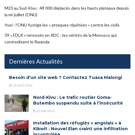
M23 au Sud-Kivu : 48 000 déplacés dans les hauts plateaux depuis
la mi-juillet (ONU)
Ituri : l’ONU fustige les « attaques répétées » contre les civils
39 « FDLR » renvoyés en RDC : les vérités de la Monusco qui
contredisent le Rwanda
Dernières Actualités
Besoin d’un site web ? Contactez Tuasa Malongi
15 AOÛT 2020
Nord-Kivu : Le trafic routier Goma-
Butembo suspendu suite à l’insécurité
25 MAI 2022
Installation des réfugiés « angolais » à
Kikwit : Nouvel Elan craint une infiltration
incontrôlée