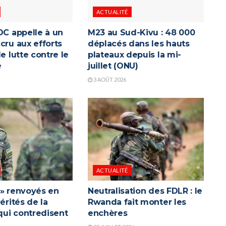
ACTUALITÉ
DC appelle à un
M23 au Sud-Kivu : 48 000
cru aux efforts
déplacés dans les hauts
de lutte contre le
plateaux depuis la mi-
e
juillet (ONU)
3 AOÛT 2026
ACTUALITÉ
 » renvoyés en
Neutralisation des FDLR : le
vérités de la
Rwanda fait monter les
ui contredisent
enchères
a