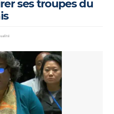
rer ses troupes du
is
ualité