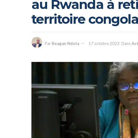
au Rwanda à reti
territoire congola
Par
Reagan Ndota
17 octobre 2023
Dans
Act