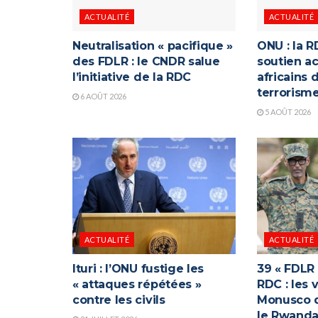
ACTUALITÉ
ACTUALITÉ
Neutralisation « pacifique »
ONU : la R
des FDLR : le CNDR salue
soutien ac
l’initiative de la RDC
africains 
terrorism
6 AOÛT 2026
5 AOÛT 2026
ACTUALITÉ
ACTUALITÉ
Ituri : l’ONU fustige les
39 « FDLR
« attaques répétées »
RDC : les 
contre les civils
Monusco q
le Rwand