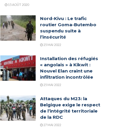
15 AOÛT 2020
Nord-Kivu : Le trafic
routier Goma-Butembo
suspendu suite à
l’insécurité
25 MAI 2022
Installation des réfugiés
« angolais » à Kikwit :
Nouvel Elan craint une
infiltration incontrôlée
25 MAI 2022
Attaques du M23: la
Belgique exige le respect
de l’intégrité territoriale
de la RDC
27 MAI 2022