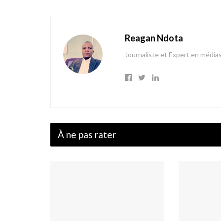
Reagan Ndota
Journaliste et Expert en média
À ne pas rater