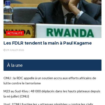
ACTUALITÉ
Les FDLR tendent la main à Paul Kagame
29 JUILLET 2026
À la une
ONU : la RDC appelle à un soutien accru aux efforts africains de
lutte contre le terrorisme
M23 au Sud-Kivu : 48 000 déplacés dans les hauts plateaux depuis
la mi-juillet (ONU)
Ituri : l’ONU fustige les « attaques répétées » contre les civils