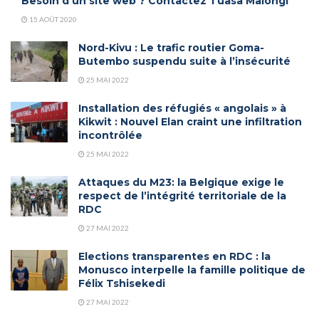
Besoin d’un site web ? Contactez Tuasa Malongi
15 AOÛT 2020
Nord-Kivu : Le trafic routier Goma-
Butembo suspendu suite à l’insécurité
25 MAI 2022
Installation des réfugiés « angolais » à
Kikwit : Nouvel Elan craint une infiltration
incontrôlée
25 MAI 2022
Attaques du M23: la Belgique exige le
respect de l’intégrité territoriale de la
RDC
27 MAI 2022
Elections transparentes en RDC : la
Monusco interpelle la famille politique de
Félix Tshisekedi
27 MAI 2022