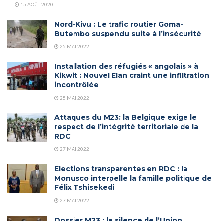
15 AOÛT 2020
Nord-Kivu : Le trafic routier Goma-
Butembo suspendu suite à l’insécurité
25 MAI 2022
Installation des réfugiés « angolais » à
Kikwit : Nouvel Elan craint une infiltration
incontrôlée
25 MAI 2022
Attaques du M23: la Belgique exige le
respect de l’intégrité territoriale de la
RDC
27 MAI 2022
Elections transparentes en RDC : la
Monusco interpelle la famille politique de
Félix Tshisekedi
27 MAI 2022
Dossier M23 : le silence de l’Union