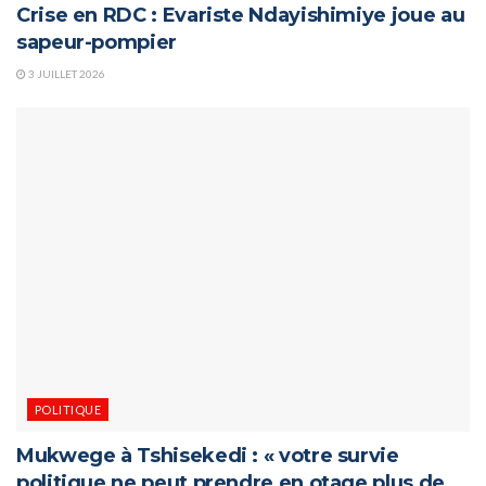
Crise en RDC : Evariste Ndayishimiye joue au
sapeur-pompier
3 JUILLET 2026
POLITIQUE
Mukwege à Tshisekedi : « votre survie
politique ne peut prendre en otage plus de