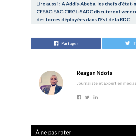
Lire aussi :
A Addis-Abeba, les chefs d'état-
CEEAC-EAC-CIRGL-SADC discuteront vendred
des forces déployées dans l'Est de la RDC
Partager
T
Reagan Ndota
Journaliste et Expert en média
À ne pas rater