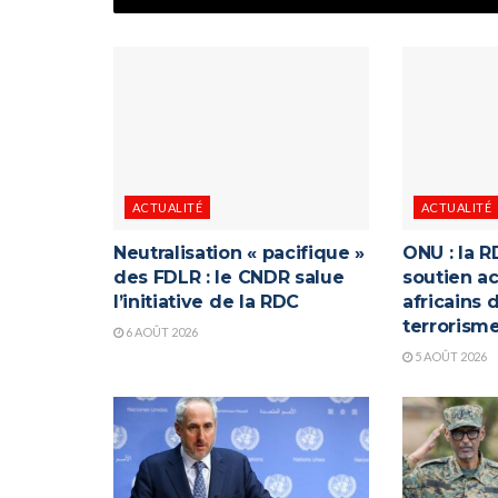
ACTUALITÉ
ACTUALITÉ
Neutralisation « pacifique »
ONU : la R
des FDLR : le CNDR salue
soutien ac
l’initiative de la RDC
africains 
terrorism
6 AOÛT 2026
5 AOÛT 2026