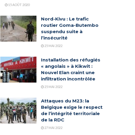
15 AOÛT 2020
Nord-Kivu : Le trafic
routier Goma-Butembo
suspendu suite à
l’insécurité
25 MAI 2022
Installation des réfugiés
« angolais » à Kikwit :
Nouvel Elan craint une
infiltration incontrôlée
25 MAI 2022
Attaques du M23: la
Belgique exige le respect
de l’intégrité territoriale
de la RDC
27 MAI 2022