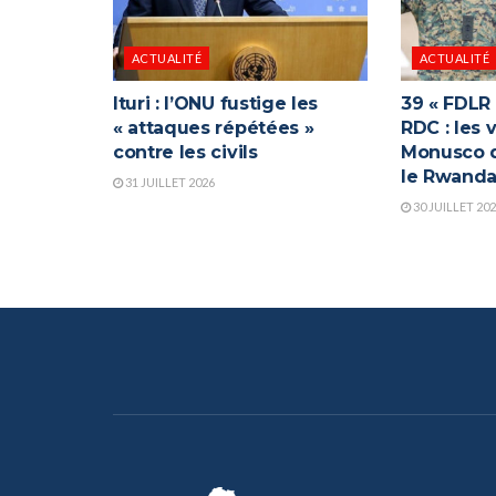
ACTUALITÉ
ACTUALITÉ
Ituri : l’ONU fustige les
39 « FDLR
« attaques répétées »
RDC : les 
contre les civils
Monusco q
le Rwand
31 JUILLET 2026
30 JUILLET 20