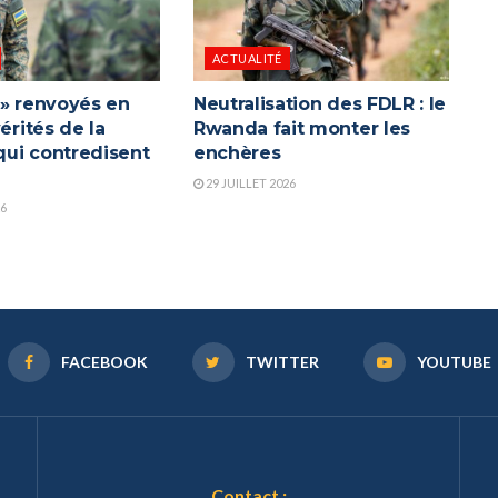
ACTUALITÉ
 » renvoyés en
Neutralisation des FDLR : le
vérités de la
Rwanda fait monter les
ui contredisent
enchères
a
29 JUILLET 2026
26
FACEBOOK
TWITTER
YOUTUBE
Contact :