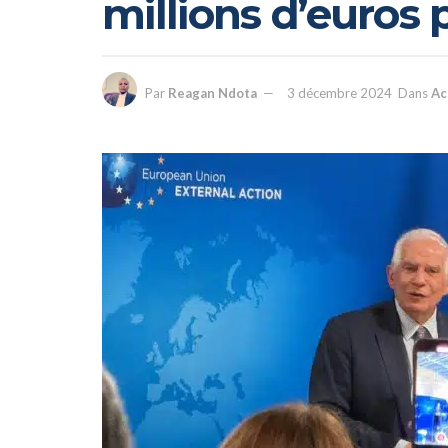
millions d’euros
Par
Reagan Ndota
3 décembre 2024
Dans
Ac