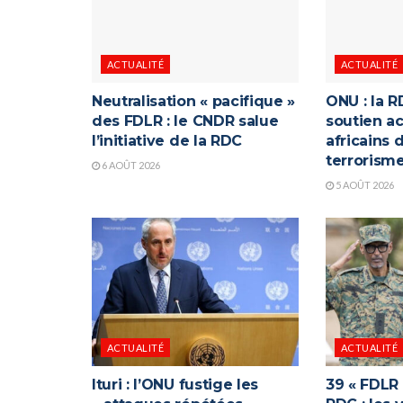
ACTUALITÉ
ACTUALITÉ
Neutralisation « pacifique »
ONU : la R
des FDLR : le CNDR salue
soutien ac
l’initiative de la RDC
africains 
terrorism
6 AOÛT 2026
5 AOÛT 2026
ACTUALITÉ
ACTUALITÉ
Ituri : l’ONU fustige les
39 « FDLR