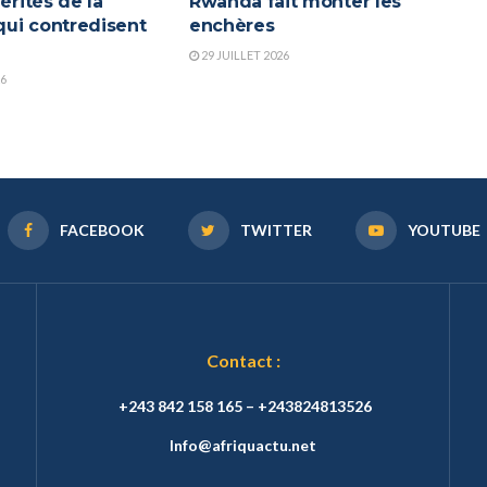
vérités de la
Rwanda fait monter les
ui contredisent
enchères
a
29 JUILLET 2026
26
FACEBOOK
TWITTER
YOUTUBE
Contact :
+243 842 158 165 – +243824813526
Info@afriquactu.net