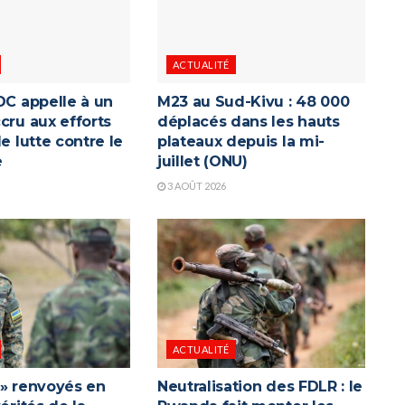
ACTUALITÉ
DC appelle à un
M23 au Sud-Kivu : 48 000
cru aux efforts
déplacés dans les hauts
de lutte contre le
plateaux depuis la mi-
e
juillet (ONU)
3 AOÛT 2026
ACTUALITÉ
 » renvoyés en
Neutralisation des FDLR : le