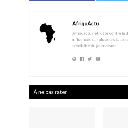
AfriquActu
Afriquactu.net lutte contre la 
influencée par plusieurs facteur
crédibilité du journalisme.
À ne pas rater