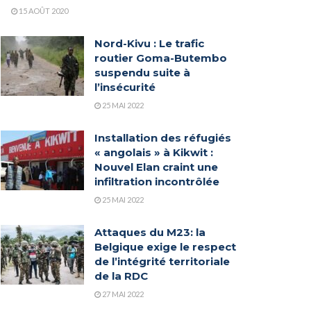
15 AOÛT 2020
Nord-Kivu : Le trafic
routier Goma-Butembo
suspendu suite à
l’insécurité
25 MAI 2022
Installation des réfugiés
« angolais » à Kikwit :
Nouvel Elan craint une
infiltration incontrôlée
25 MAI 2022
Attaques du M23: la
Belgique exige le respect
de l’intégrité territoriale
de la RDC
27 MAI 2022