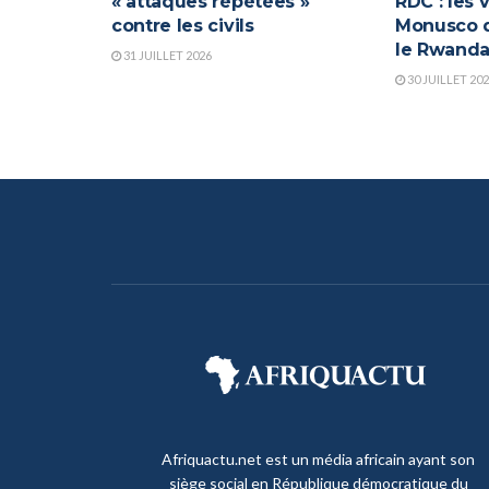
« attaques répétées »
RDC : les 
contre les civils
Monusco q
le Rwand
31 JUILLET 2026
30 JUILLET 20
Afriquactu.net est un média africain ayant son
siège social en République démocratique du