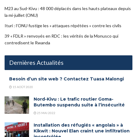
M23 au Sud-Kivu : 48 000 déplacés dans les hauts plateaux depuis
la mi-juillet (ONU)
Ituri : l’ONU fustige les « attaques répétées » contre les civils
39 « FDLR » renvoyés en RDC : les vérités de la Monusco qui
contredisent le Rwanda
Dernières Actualités
Besoin d’un site web ? Contactez Tuasa Malongi
15 AOÛT 2020
Nord-Kivu : Le trafic routier Goma-
Butembo suspendu suite à l’insécurité
25 MAI 2022
Installation des réfugiés « angolais » à
Kikwit : Nouvel Elan craint une infiltration
incontrôlée