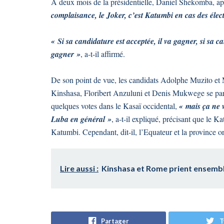
A deux mois de la présidentielle, Daniel Shekomba, aprè
complaisance, le Joker, c’est Katumbi en cas des élec
« Si sa candidature est acceptée, il va gagner, si sa c
gagner »
, a-t-il affirmé.
De son point de vue, les candidats Adolphe Muzito et M
Kinshasa, Floribert Anzuluni et Denis Mukwege se part
quelques votes dans le Kasaï occidental,
« mais ça ne 
Luba en général »
, a-t-il expliqué, précisant que le 
Katumbi. Cependant, dit-il, l’Equateur et la province or
Lire aussi :
Kinshasa et Rome prient ensemb
Partager
T