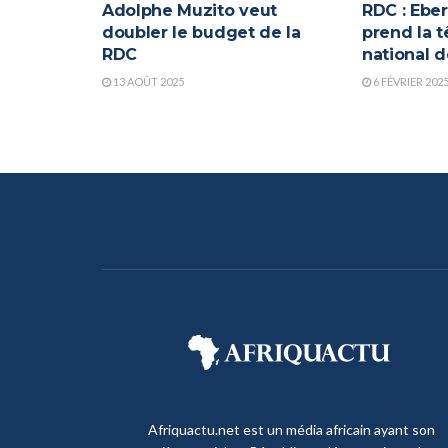
Adolphe Muzito veut
RDC : Ebe
doubler le budget de la
prend la t
RDC
national d
13 AOÛT 2025
6 FÉVRIER 202
Afriquactu.net est un média africain ayant son