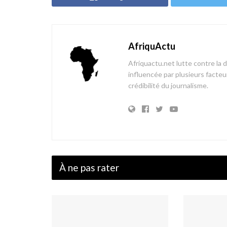
AfriquActu
Afriquactu.net lutte contre la 
influencée par plusieurs facteur
crédibilité du journalisme.
À ne pas rater