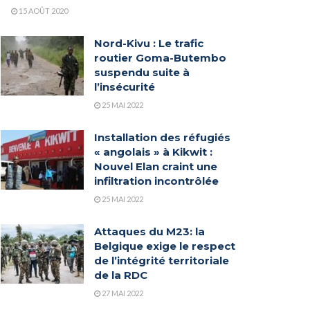
15 AOÛT 2020
Nord-Kivu : Le trafic
routier Goma-Butembo
suspendu suite à
l’insécurité
25 MAI 2022
Installation des réfugiés
« angolais » à Kikwit :
Nouvel Elan craint une
infiltration incontrôlée
25 MAI 2022
Attaques du M23: la
Belgique exige le respect
de l’intégrité territoriale
de la RDC
27 MAI 2022