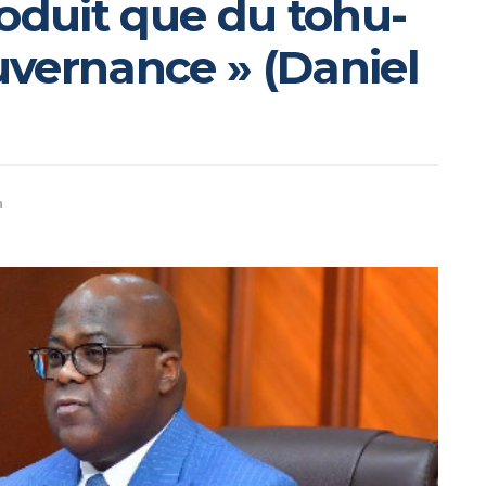
roduit que du tohu-
vernance » (Daniel
n