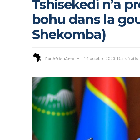
Tshisekedi n’a p
bohu dans la gou
Shekomba)
Par
AfriquActu
16 octobre 2023
Dans
Natio