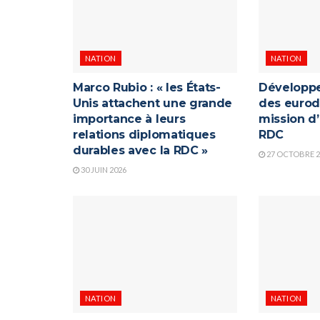
NATION
NATION
Marco Rubio : « les États-
Développe
Unis attachent une grande
des eurod
importance à leurs
mission d
relations diplomatiques
RDC
durables avec la RDC »
27 OCTOBRE 2
30 JUIN 2026
NATION
NATION