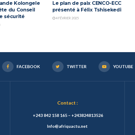
rande Kolongele
Le plan de paix CENCO-ECC
ête du Conseil
présenté à Félix Tshisekedi
e sécurité
4 FÉVRIER 2025
5
FACEBOOK
TWITTER
YOUTUBE
Contact :
+243 842 158 165 – +243824813526
Info@afriquactu.net