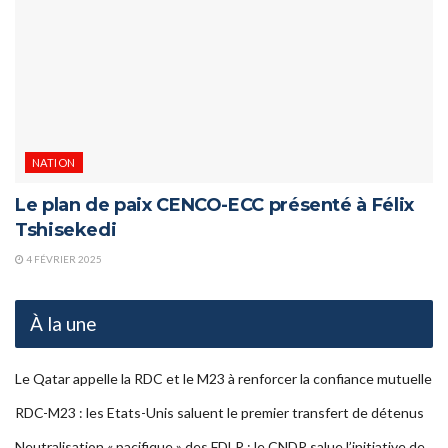
NATION
Le plan de paix CENCO-ECC présenté à Félix
Tshisekedi
4 FÉVRIER 2025
À la une
Le Qatar appelle la RDC et le M23 à renforcer la confiance mutuelle
RDC-M23 : les Etats-Unis saluent le premier transfert de détenus
Neutralisation « pacifique » des FDLR : le CNDR salue l’initiative de