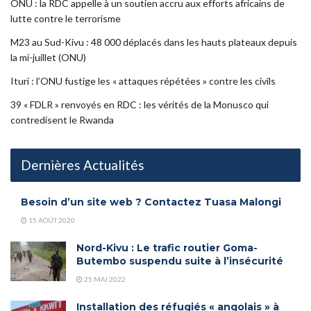
ONU : la RDC appelle à un soutien accru aux efforts africains de
lutte contre le terrorisme
M23 au Sud-Kivu : 48 000 déplacés dans les hauts plateaux depuis
la mi-juillet (ONU)
Ituri : l’ONU fustige les « attaques répétées » contre les civils
39 « FDLR » renvoyés en RDC : les vérités de la Monusco qui
contredisent le Rwanda
Dernières Actualités
Besoin d’un site web ? Contactez Tuasa Malongi
15 AOÛT 2020
Nord-Kivu : Le trafic routier Goma-
Butembo suspendu suite à l’insécurité
25 MAI 2022
Installation des réfugiés « angolais » à