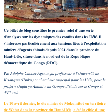
Ce billet de blog constitue le premier volet d’une série
d’analyses sur les dynamiques des conflits dans les Uélé. Il
s’intéresse particulièrement aux tensions liées à l’exploitation
minière d’agents chinois depuis 2021 dans la province du
Haut-Uélé, située dans le nord-est de la République
démocratique du Congo (RDC).
Par
Adolphe Chober Agenonga, professeur à l’Université de
Kisangani (Unikis)
et
chercheur principal pour les Uélé, pour le
projet « Utafiti ya Amani » du Groupe d’étude sur le Congo et
d’Ebuteli
Le 10 avril dernier, le site minier de Moku, situé en territoire
de Watsa dans la province du Haut-Uélé, a été la cible d’une