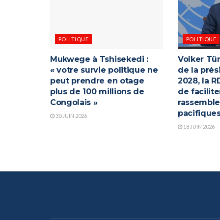
POLITIQUE
POLITIQUE
Mukwege à Tshisekedi :
Volker Tür
« votre survie politique ne
de la prés
peut prendre en otage
2028, la R
plus de 100 millions de
de facilite
Congolais »
rassembl
pacifiques
30 JUIN 2026
18 JUIN 2026