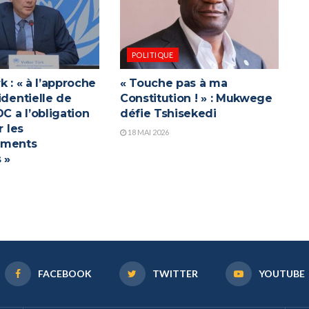
POLITIQUE
k : « à l’approche
« Touche pas à ma
identielle de
Constitution ! » : Mukwege
DC a l’obligation
défie Tshisekedi
r les
18 MAI 2026
ements
 »
FACEBOOK
TWITTER
YOUTUBE