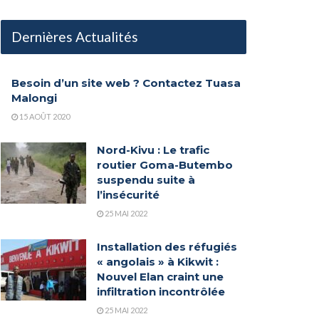
Dernières Actualités
Besoin d’un site web ? Contactez Tuasa
Malongi
15 AOÛT 2020
Nord-Kivu : Le trafic
routier Goma-Butembo
suspendu suite à
l’insécurité
25 MAI 2022
Installation des réfugiés
« angolais » à Kikwit :
Nouvel Elan craint une
infiltration incontrôlée
25 MAI 2022