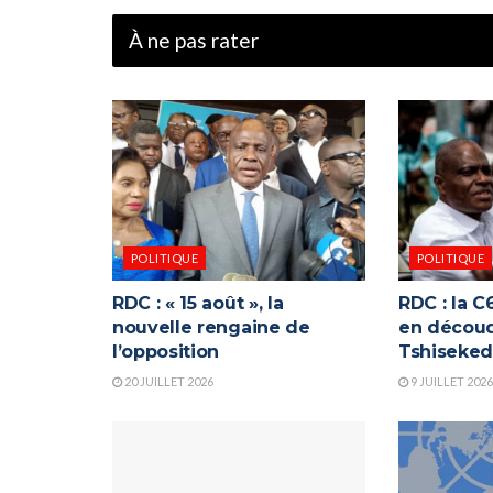
À ne pas rater
POLITIQUE
POLITIQUE
RDC : « 15 août », la
RDC : la 
nouvelle rengaine de
en découd
l’opposition
Tshiseked
20 JUILLET 2026
9 JUILLET 2026