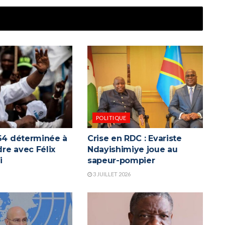
POLITIQUE
C64 déterminée à
Crise en RDC : Evariste
re avec Félix
Ndayishimiye joue au
i
sapeur-pompier
3 JUILLET 2026