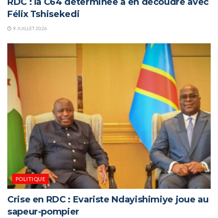
RDC : la C64 déterminée à en découdre avec
Félix Tshisekedi
9 JUILLET 2026
POLITIQUE
Crise en RDC : Evariste Ndayishimiye joue au
sapeur-pompier