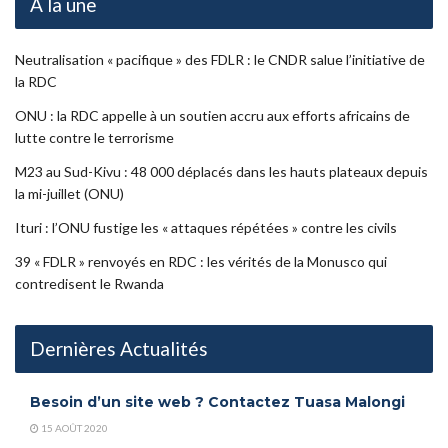
À la une
Neutralisation « pacifique » des FDLR : le CNDR salue l’initiative de
la RDC
ONU : la RDC appelle à un soutien accru aux efforts africains de
lutte contre le terrorisme
M23 au Sud-Kivu : 48 000 déplacés dans les hauts plateaux depuis
la mi-juillet (ONU)
Ituri : l’ONU fustige les « attaques répétées » contre les civils
39 « FDLR » renvoyés en RDC : les vérités de la Monusco qui
contredisent le Rwanda
Dernières Actualités
Besoin d’un site web ? Contactez Tuasa Malongi
15 AOÛT 2020