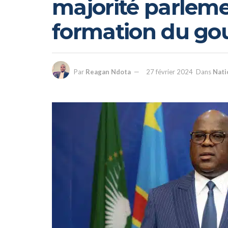
majorité parleme
formation du g
Par
Reagan Ndota
27 février 2024
Dans
Nati