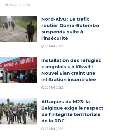
15 AOÛT 2020
Nord-Kivu : Le trafic
routier Goma-Butembo
suspendu suite à
l’insécurité
25 MAI 2022
Installation des réfugiés
« angolais » à Kikwit :
Nouvel Elan craint une
infiltration incontrôlée
25 MAI 2022
Attaques du M23: la
Belgique exige le respect
de l’intégrité territoriale
de la RDC
27 MAI 2022