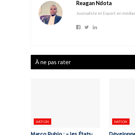
Reagan Ndota
Journaliste et Expert en média
À ne pas rater
NATION
NATION
Marco Rubio : « les États-
Développe