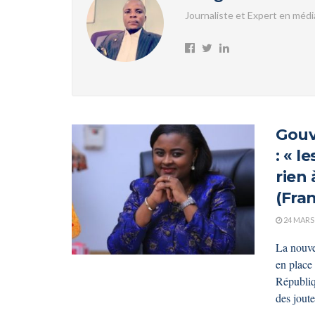
Journaliste et Expert en médi
Gouv
: « l
rien 
(Fra
24 MARS
La nouve
en place 
Républiq
des joute