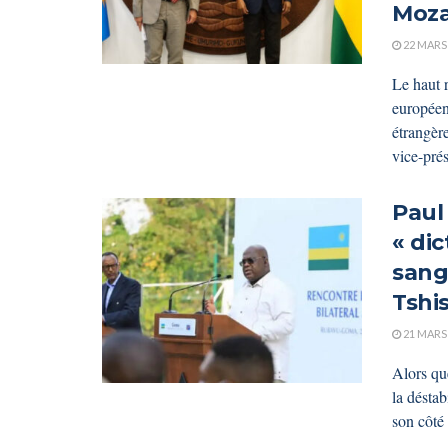
Moz
22 MARS
Le haut 
européen
étrangère
vice-prés
Paul
« dic
sangu
Tshi
21 MARS
Alors qu
la désta
son côté 