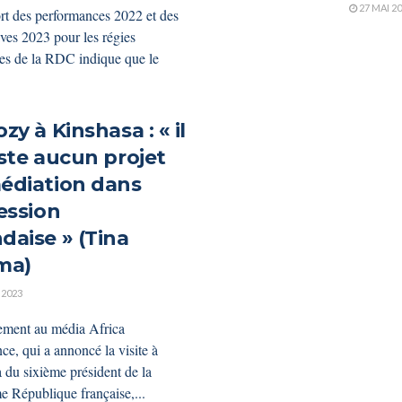
27 MAI 2
rt des performances 2022 et des
ives 2023 pour les régies
res de la RDC indique que le
zy à Kinshasa : « il
iste aucun projet
édiation dans
ession
daise » (Tina
ma)
 2023
ement au média Africa
nce, qui a annoncé la visite à
 du sixième président de la
e République française,...