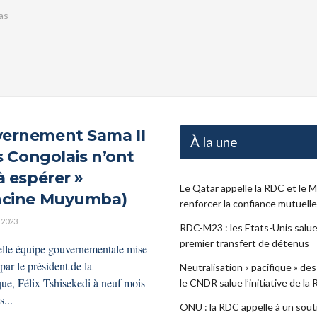
as
ernement Sama II
À la une
es Congolais n’ont
à espérer »
Le Qatar appelle la RDC et le 
ncine Muyumba)
renforcer la confiance mutuelle
 2023
RDC-M23 : les Etats-Unis salue
premier transfert de détenus
lle équipe gouvernementale mise
par le président de la
Neutralisation « pacifique » des
ue, Félix Tshisekedi à neuf mois
le CNDR salue l’initiative de la
s...
ONU : la RDC appelle à un sout