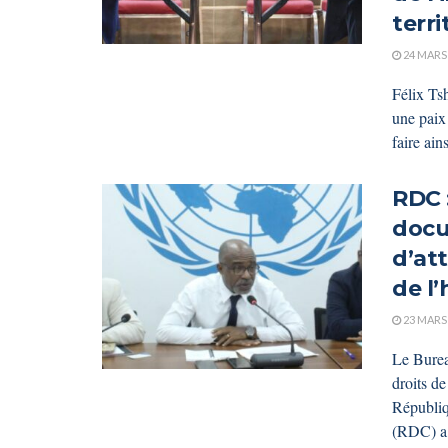
terri
24 MARS
Félix Tsh
une paix
faire ain
RDC 
docu
d’att
de l
23 MARS
Le Burea
droits 
Républi
(RDC) a,