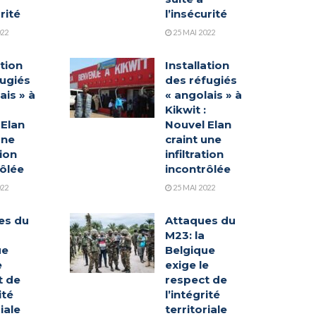
rité
l’insécurité
022
25 MAI 2022
ation
Installation
fugiés
des réfugiés
ais » à
« angolais » à
Kikwit :
 Elan
Nouvel Elan
une
craint une
tion
infiltration
rôlée
incontrôlée
022
25 MAI 2022
es du
Attaques du
M23: la
ue
Belgique
e
exige le
t de
respect de
ité
l’intégrité
iale
territoriale