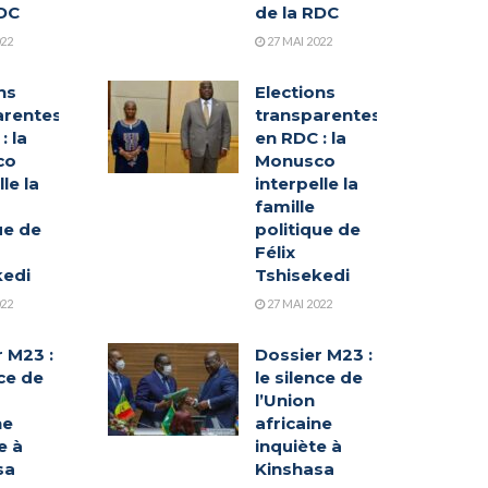
RDC
de la RDC
022
27 MAI 2022
ns
Elections
arentes
transparentes
: la
en RDC : la
co
Monusco
le la
interpelle la
famille
ue de
politique de
Félix
kedi
Tshisekedi
022
27 MAI 2022
 M23 :
Dossier M23 :
nce de
le silence de
l’Union
ne
africaine
e à
inquiète à
sa
Kinshasa