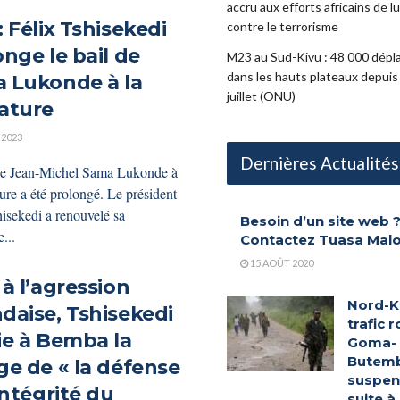
accru aux efforts africains de l
 Félix Tshisekedi
contre le terrorisme
nge le bail de
M23 au Sud-Kivu : 48 000 dépl
dans les hauts plateaux depuis 
 Lukonde à la
juillet (ONU)
ature
 2023
Dernières Actualités
de Jean-Michel Sama Lukonde à
ure a été prolongé. Le président
hisekedi a renouvelé sa
Besoin d’un site web 
...
Contactez Tuasa Mal
15 AOÛT 2020
à l’agression
Nord-Ki
daise, Tshisekedi
trafic r
ie à Bemba la
Goma-
Butem
ge de « la défense
suspe
intégrité du
suite à