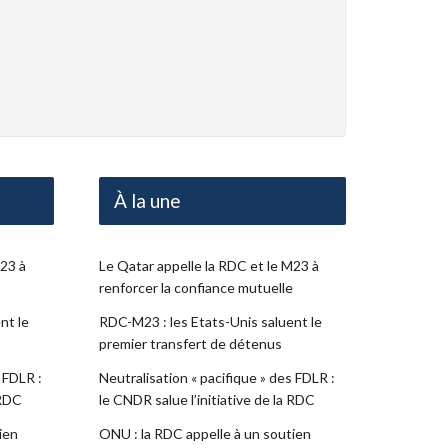
À la une
M23 à
Le Qatar appelle la RDC et le M23 à
renforcer la confiance mutuelle
nt le
RDC-M23 : les Etats-Unis saluent le
premier transfert de détenus
 FDLR :
Neutralisation « pacifique » des FDLR :
 RDC
le CNDR salue l’initiative de la RDC
ien
ONU : la RDC appelle à un soutien