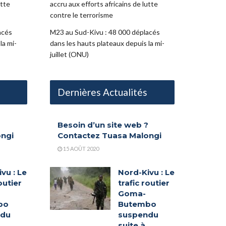
utte
accru aux efforts africains de lutte
contre le terrorisme
acés
M23 au Sud-Kivu : 48 000 déplacés
la mi-
dans les hauts plateaux depuis la mi-
juillet (ONU)
Dernières Actualités
?
Besoin d’un site web ?
ongi
Contactez Tuasa Malongi
15 AOÛT 2020
vu : Le
Nord-Kivu : Le
outier
trafic routier
Goma-
bo
Butembo
ndu
suspendu
suite à