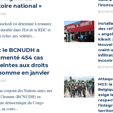
toire national »
l’insécu
25 MAI 2
 2023
isekedi est déterminé à restaurer
Install
des ré
 durable dans l'Est de la RDC et
« angol
si échec aux velléités...
Kikwit :
Nouvel
: le BCNUDH a
craint 
infiltra
menté 454 cas
incont
eintes aux droits
25 MAI 2
’homme en janvier
Attaqu
 2023
M23: la
Belgiq
u conjoint des Nations unies aux
exige l
de l’homme (BCNUDH) en
respec
que démocratique du Congo
l’intégr
 au cours...
territor