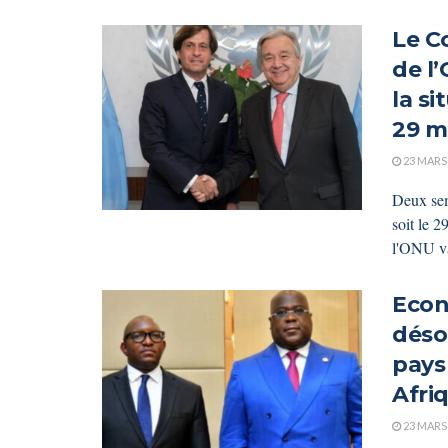
Le C
de l
la si
29 m
23 MARS
Deux sem
soit le 2
l'ONU va
Econ
déso
pays
Afri
23 MARS