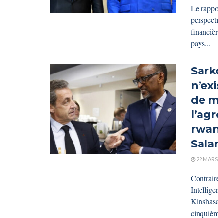
Le rappo
perspect
financiè
pays...
Sarko
n’ex
de m
l’agr
rwan
Sala
22 MARS
Contrair
Intellige
Kinshasa
cinquièm