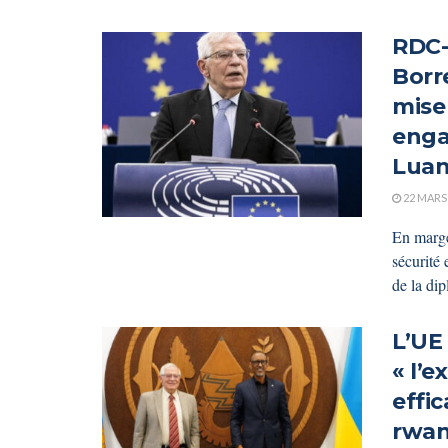
RDC-
Borre
mise
enga
Luan
22 MARS
En marg
sécurité 
de la di
L’UE
« l’e
effic
rwan