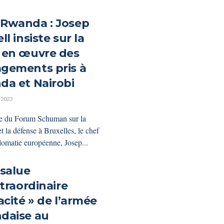
Rwanda : Josep
ll insiste sur la
 en œuvre des
gements pris à
da et Nairobi
 2023
e du Forum Schuman sur la
et la défense à Bruxelles, le chef
plomatie européenne, Josep...
 salue
xtraordinaire
acité » de l’armée
daise au