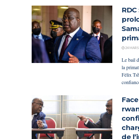
RDC :
prolo
Sama
prim
24 MARS
Le bail 
la primat
Félix Ts
confiance
Face 
rwan
conf
char
de l’