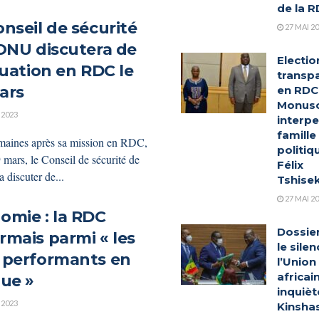
de la 
onseil de sécurité
27 MAI 2
’ONU discutera de
Electio
tuation en RDC le
transp
ars
en RDC 
Monus
 2023
interpel
famille
aines après sa mission en RDC,
politiq
9 mars, le Conseil de sécurité de
Félix
 discuter de...
Tshise
27 MAI 2
omie : la RDC
Dossier
rmais parmi « les
le sile
 performants en
l’Union
africai
que »
inquièt
 2023
Kinsha