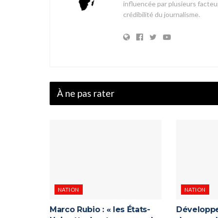
influencée par plusieurs facteur
crédibilité du journalisme.
À ne pas rater
NATION
NATION
Marco Rubio : « les États-
Développe