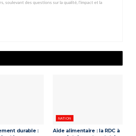
s, soulevant des questions sur la qualité, l'impact et la
NATION
ment durable :
Aide alimentaire : la RDC à