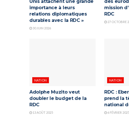
Unis attachent une grande
des eurod
importance à leurs
mission d
relations diplomatiques
RDC
durables avec la RDC »
27 OCTOBRE 2
30 JUIN 2026
NATION
NATION
Adolphe Muzito veut
RDC : Ebe
doubler le budget de la
prend la t
RDC
national d
13 AOÛT 2025
6 FÉVRIER 202