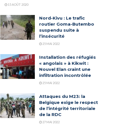
15 AOÛT 2020
Nord-Kivu : Le trafic
routier Goma-Butembo
suspendu suite à
l’insécurité
25 MAI 2022
Installation des réfugiés
« angolais » à Kikwit :
Nouvel Elan craint une
infiltration incontrôlée
25 MAI 2022
Attaques du M23: la
Belgique exige le respect
de l’intégrité territoriale
de la RDC
27 MAI 2022