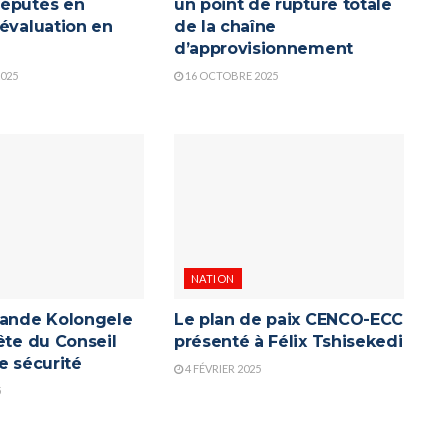
éputés en
un point de rupture totale
’évaluation en
de la chaîne
d’approvisionnement
025
16 OCTOBRE 2025
NATION
rande Kolongele
Le plan de paix CENCO-ECC
ête du Conseil
présenté à Félix Tshisekedi
e sécurité
4 FÉVRIER 2025
5