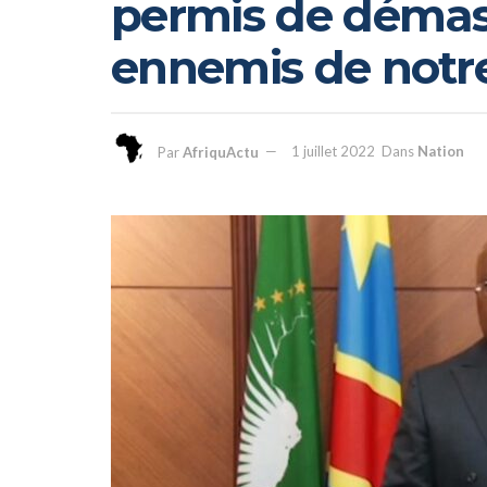
permis de démasq
ennemis de notre
Par
AfriquActu
1 juillet 2022
Dans
Nation