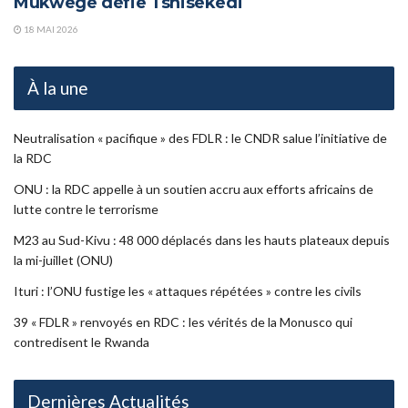
Mukwege défie Tshisekedi
18 MAI 2026
À la une
Neutralisation « pacifique » des FDLR : le CNDR salue l’initiative de
la RDC
ONU : la RDC appelle à un soutien accru aux efforts africains de
lutte contre le terrorisme
M23 au Sud-Kivu : 48 000 déplacés dans les hauts plateaux depuis
la mi-juillet (ONU)
Ituri : l’ONU fustige les « attaques répétées » contre les civils
39 « FDLR » renvoyés en RDC : les vérités de la Monusco qui
contredisent le Rwanda
Dernières Actualités