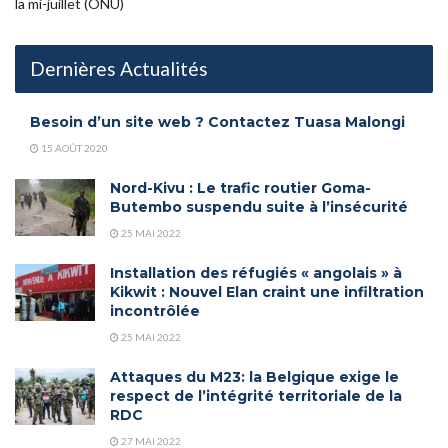
la mi-juillet (ONU)
Dernières Actualités
Besoin d’un site web ? Contactez Tuasa Malongi
15 AOÛT 2020
Nord-Kivu : Le trafic routier Goma-
Butembo suspendu suite à l’insécurité
25 MAI 2022
Installation des réfugiés « angolais » à
Kikwit : Nouvel Elan craint une infiltration
incontrôlée
25 MAI 2022
Attaques du M23: la Belgique exige le
respect de l’intégrité territoriale de la
RDC
27 MAI 2022