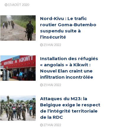
15 AOÛT 2020
Nord-Kivu : Le trafic
routier Goma-Butembo
suspendu suite à
l’insécurité
25 MAI 2022
Installation des réfugiés
« angolais » à Kikwit :
Nouvel Elan craint une
infiltration incontrôlée
25 MAI 2022
Attaques du M23: la
Belgique exige le respect
de l’intégrité territoriale
de la RDC
27 MAI 2022