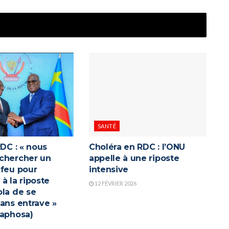
SANTÉ
RDC : « nous
Choléra en RDC : l’ONU
chercher un
appelle à une riposte
-feu pour
intensive
à la riposte
12 FÉVRIER 2026
ola de se
ans entrave »
maphosa)