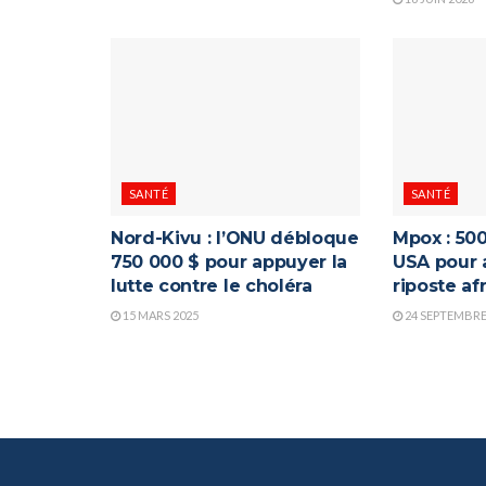
SANTÉ
SANTÉ
Nord-Kivu : l’ONU débloque
Mpox : 500
750 000 $ pour appuyer la
USA pour 
lutte contre le choléra
riposte af
15 MARS 2025
24 SEPTEMBRE