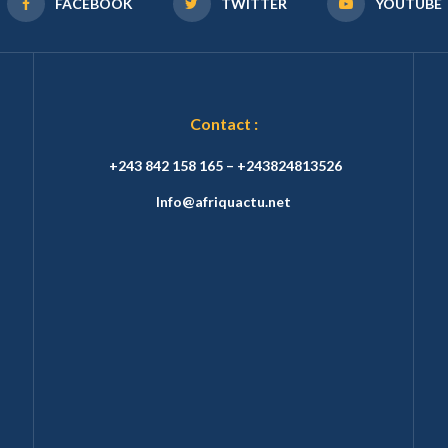
FACEBOOK
TWITTER
YOUTUBE
Contact :
+243 842 158 165 – +243824813526
Info@afriquactu.net