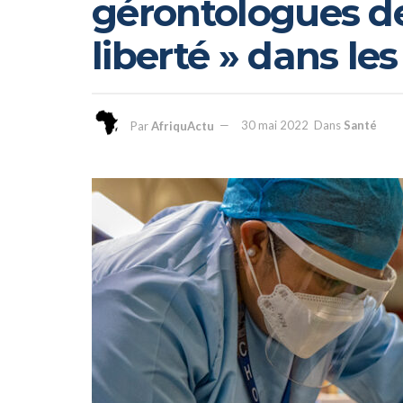
gérontologues d
liberté » dans le
Par
AfriquActu
30 mai 2022
Dans
Santé