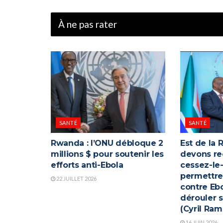
À ne pas rater
SANTÉ
SANTÉ
Rwanda : l’ONU débloque 2
Est de la 
millions $ pour soutenir les
devons re
efforts anti-Ebola
cessez-le
permettre 
22 JUILLET 2026
contre Eb
dérouler s
(Cyril Ra
16 JUIN 2026