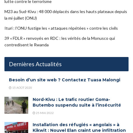
lutte contre le terrorisme
M23 au Sud-Kivu : 48 000 déplacés dans les hauts plateaux depuis
la mi-juillet (ONU)
Ituri : l’ONU fustige les « attaques répétées » contre les civils
39 « FDLR » renvoyés en RDC : les vérités de la Monusco qui
contredisent le Rwanda
Dernières Actualités
Besoin d’un site web ? Contactez Tuasa Malongi
15 AOÛT 2020
Nord-Kivu : Le trafic routier Goma-
Butembo suspendu suite à l’insécurité
25 MAI 2022
Installation des réfugiés « angolais » à
Kikwit : Nouvel Elan craint une infiltration