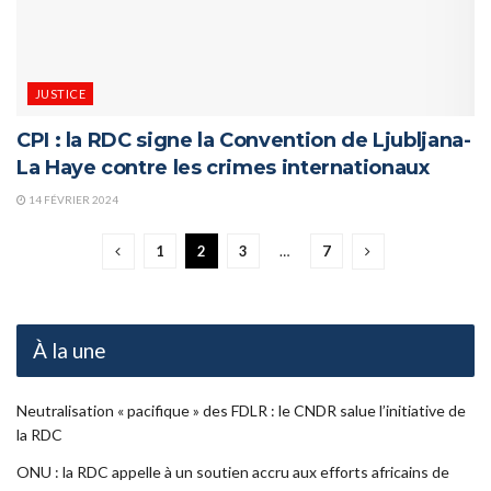
JUSTICE
CPI : la RDC signe la Convention de Ljubljana-
La Haye contre les crimes internationaux
14 FÉVRIER 2024
1
2
3
…
7
À la une
Neutralisation « pacifique » des FDLR : le CNDR salue l’initiative de
la RDC
ONU : la RDC appelle à un soutien accru aux efforts africains de